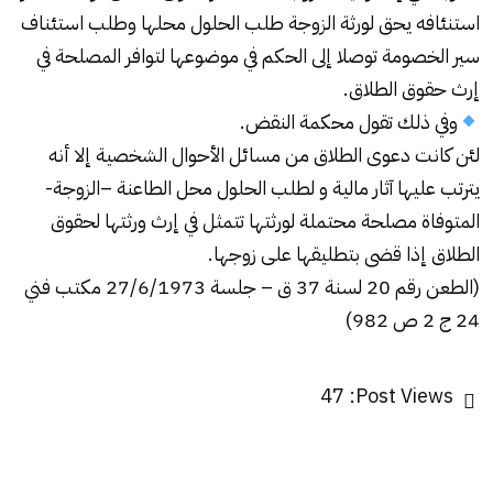
استنئافه يحق لورثة الزوجة طلب الحلول محلها وطلب استئناف
سير الخصومة توصلا إلى الحكم في موضوعها لتوافر المصلحة في
إرث حقوق الطلاق.
وفي ذلك تقول محكمة النقض.
لئن كانت دعوى الطلاق من مسائل الأحوال الشخصية إلا أنه
يترتب عليها آثار مالية و لطلب الحلول محل الطاعنة –الزوجة-
المتوفاة مصلحة محتملة لورثتها تتمثل في إرث ورثتها لحقوق
الطلاق إذا قضى بتطليقها على زوجها.
(الطعن رقم 20 لسنة 37 ق – جلسة 27/6/1973 مكتب فني
24 ج 2 ص 982)
47
Post Views: