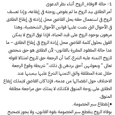
1- حالة #وفاة_الزوج أثناء نظر الدعوى
أمر الطلاق بيد الزوج ما لم يفوض زوجته في إيقاعه، وإذا تعسف
الزوج في استعمال حقه يحل القاضي محل إرادته في إيقاع الطلاق
في الأحوال التي نصت عليها قوانين الأحوال الشخصية، وهذا
مرهون بوجود الزوج على قيد الحياة، فإذا توفى الزوج لا يمكن
القول بحلول كلمة القاضي محل إرادة الزوج في إيقاع الطلاق – ما
عدا حالة المفقود المقررة بالقانون- لأن الطلاق هو حق شخصي
للزوج ائتمنه عليه الشرع، كما أن الرجعة حق للزوج امتثالا لقوله
تعالى ” وبعولتهن أحق بردهن في ذلك.” شريطة وقوع الرجعة
خلال عدة المطلقة والتي ائتمنها الشرع عليها بيمينها عند
الاختلاف حول انقضائها من عدمه، فإذا كان القاضي لايملك إيقاع
الطلاق على زوجة المتوفى فكذلك لا يملك حق مراجعة مطلقة
المتوفى.
♦️إنقطاع سير الخصومة.
بوفاة الزوج ينقطع سير الخصومة بقوة القانون، ولا يجوز تصحيح