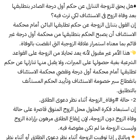
♦️هل يحق للزوجة التنازل عن حكم أول درجة الصادر بتطليقها
بعد وفاة الزوج فى الاستئناف لكي ترث فيه؟
إن القول بتنازل الزوجة عن حكم تطليقها البائن أمام محكمة
الاستئناف أن يصبح الحكم بتطليقها من محكمة أول درجة غير
قائم بما معناه استمرار علاقة الزوجية التي انقضت بالوفاة.
هذا الأمر غير مقبول لأنه يعد تحايلا من الزوجة على القواعد
الشرعية بغية حصولها على الميراث، ولا يقبل منها تنازلها عن حكم
تطليقها أمام محكمة أول درجة وتقضي محكمة الاستئناف
بانقطاع سير خصومة الاستئناف وتأييد الحكم المستأنف
بالتطليق.
2- حالة #وفاة_الزوجة أثناء نظر دعوى الطلاق.
إن استبعاد فكرة الحلول محل الزوج المتوفى قاصرة على حالة
وفاة الزوج دون الزوجة، لإن إيقاع الطلاق مرهون بإرادة الزوج
وليست الزوجة ما لم تكن مفوضة فيه.
وبالتالي إذا توفيت الزوجة أثناء نظر دعوى الطلاق أو أثناء نظر