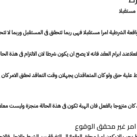
 مستقبلا
اقعة الشرطية امرا مستقبلا فهى ربما تتحقق فى المستقبل وربما لا تت
علاعند ابرام العقد فانه لا يصح ان يكون شرطا لان الالتزام فى هذة الحال
 علية حتى ولو كان المتعاقدان يجهلان وقت التعاقد تحقق الامر كان 
د كان متزوجا بالفعل فان الهبة تكون فى هذة الحالة منجزة وليست مع
امر غير محقق الوقوع
 يجب الا يكون امرا محقق الوقوع الى التفرقة بين الشرط والاجل فالا