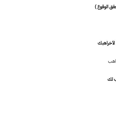
 لآخراهبك
اهب
ب لك