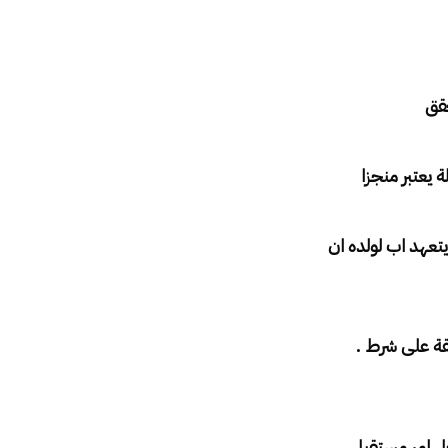
حقق
ة يعتبر منجزا
يتعهد اب لولده ان
لقة على شرط .
جل امر مستقبل