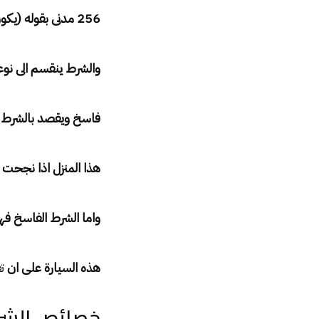
256 مدنى بقوله (يكون الالتزام معلق على شرط اذا كان وجوده او زواله مترتبا على امر غير محقق الوقوع )
والشرط ينقسم الى ن
فاسخ ويقصد بالشرط ا
هذا المنزل اذا نجحت 
واما الشرط الفاسخ فه
هذه السيارة على ان
ت
خصائص الشر