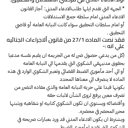
* الجهه التي تقدم ايلها طلب
الادعاء المدني
: أجاز القانون
الادعاء المدني
امام سلطه جمع الاستدلالات
أو امام سلطات التحقيق سواء كانت النيابه العامه أو قاضي
التحقيق .
فقد نصت الماده 27/1 من قانون ألاجراءات الجنائيه
علي انه :-
(كل من يدعي حصول ضرر له من الجريمه ان يقيم نفسه مدعيا
بحقوق مدنيهفي الشكوي التي يقدمها الي النيابه العامه
أو الي أحد مأموري الضبط القضائي وتعبير الشكوي الوارد في هذه
الماده لا ينصرف الي معناها المحدد
بكونها قيدا علي حريه النيابه العامه والذي مفاده التضرر من
تصرف معين يرفع لزوى الشأن لاثبات حقه
وأقتضائه ويستوي ان تكون الشكوي كتابيه او شفاهيه ويثبتها
محرر المحضر في محضره.
ويشترط ان يكون الادعاء المدني قد ورد بعبارات صريحه في
الشكوي التي تقدم لمأموري الضبط