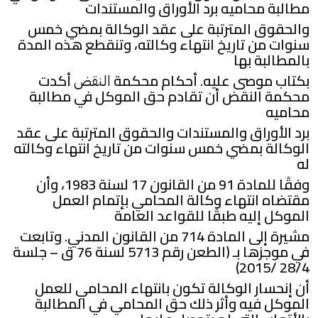
مطالبة محاميه برد الأوراق والمستندات
والحقوق المترتبة على عقد الوكالة بمضي خمس
سنوات من تاريخ انتهاء وكالته، وتنقطع هذه المدة
بالمطالبة بها
بكتاب موصى عليه. أحكام محكمة
أكدت
النقض
محكمة النقض أن تقادم حق الموكل في مطالبة
محاميه
برد الأوراق والمستندات والحقوق المترتبة على عقد
الوكالة بمضي خمس سنوات من تاريخ انتهاء وكالته
له
وفقًا للمادة 91 من القانون 17 لسنة 1983، وأن
مقتضاه انتهاء وكالة المحامي بإتمام العمل
الموكل إليه طبقًا للقواعد العامة
مشيرة إلى المادة 714 من القانون المدني. وتابعت
في موجزها بـ (الطعن رقم 5713 لسنة 76 ق – جلسة
28/4 /2015)
أن إنحسار الوكالة تكون بانتهاء المحامي للعمل
الموكل فيه وأثر ذلك حق المحامي في المطالبة