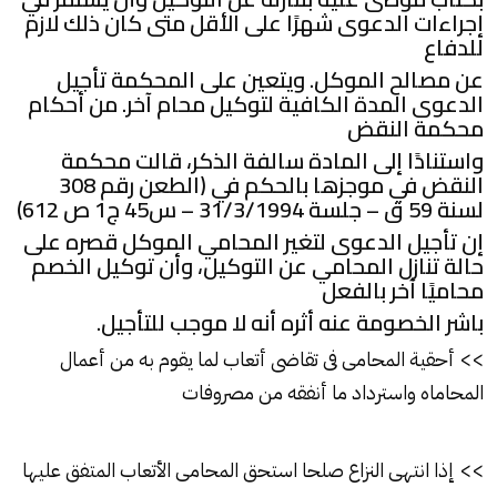
إجراءات الدعوى شهرًا على الأقل متى كان ذلك لازم
للدفاع
عن مصالح الموكل. ويتعين على المحكمة تأجيل
الدعوى المدة الكافية لتوكيل محام آخر. من أحكام
محكمة النقض
واستنادًا إلى المادة سالفة الذكر، قالت محكمة
النقض في موجزها بالحكم في (الطعن رقم 308
لسنة 59 ق – جلسة 31/3/1994 – س45 ج1 ص 612)
إن تأجيل الدعوى لتغير المحامي الموكل قصره على
حالة تنازل المحامي عن التوكيل، وأن توكيل الخصم
محاميًا آخر بالفعل
باشر الخصومة عنه أثره أنه لا موجب للتأجيل.
>> أحقية المحامى فى تقاضى أتعاب لما يقوم به من أعمال
المحاماه واسترداد ما أنفقه من مصروفات
>> إذا انتهى النزاع صلحا استحق المحامى الأتعاب المتفق عليها