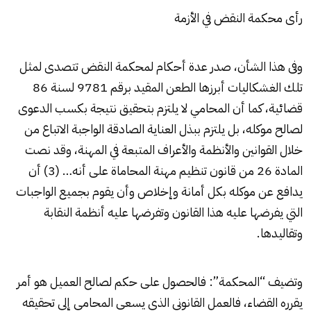
رأى محكمة النقض في الأزمة
وفى هذا الشأن، صدر عدة أحكام لمحكمة النقض تتصدى لمثل
تلك الغشكاليات أبرزها الطعن المقيد برقم 9781 لسنة 86
قضائية، كما أن المحامي لا يلتزم بتحقيق نتيجة بكسب الدعوى
لصالح موكله، بل يلتزم ببذل العناية الصادقة الواجبة الاتباع من
خلال القوانين والأنظمة والأعراف المتبعة في المهنة، وقد نصت
المادة 26 من قانون تنظيم مهنة المحاماة على أنه… (3) أن
يدافع عن موكله بكل أمانة وإخلاص وأن يقوم بجميع الواجبات
التي يفرضها عليه هذا القانون وتفرضها عليه أنظمة النقابة
وتقاليدها.
وتضيف “المحكمة”: فالحصول على حكم لصالح العميل هو أمر
يقرره القضاء، فالعمل القانوني الذي يسعى المحامي إلى تحقيقه