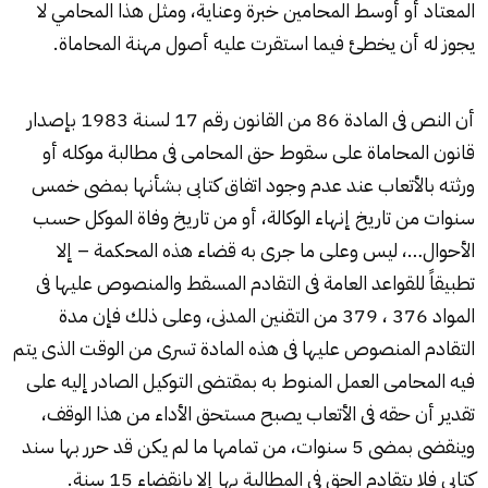
المعتاد أو أوسط المحامين خبرة وعناية، ومثل هذا المحامي لا
يجوز له أن يخطئ فيما استقرت عليه أصول مهنة المحاماة.
أن النص فى المادة 86 من القانون رقم 17 لسنة 1983 بإصدار
قانون المحاماة على سقوط حق المحامى فى مطالبة موكله أو
ورثته بالأتعاب عند عدم وجود اتفاق كتابى بشأنها بمضى خمس
سنوات من تاريخ إنهاء الوكالة، أو من تاريخ وفاة الموكل حسب
الأحوال…، ليس وعلى ما جرى به قضاء هذه المحكمة – إلا
تطبيقاً للقواعد العامة فى التقادم المسقط والمنصوص عليها فى
المواد 376 ، 379 من التقنين المدنى، وعلى ذلك فإن مدة
التقادم المنصوص عليها فى هذه المادة تسرى من الوقت الذى يتم
فيه المحامى العمل المنوط به بمقتضى التوكيل الصادر إليه على
تقدير أن حقه فى الأتعاب يصبح مستحق الأداء من هذا الوقف،
وينقضى بمضى 5 سنوات، من تمامها ما لم يكن قد حرر بها سند
كتابى فلا يتقادم الحق فى المطالبة بها إلا بانقضاء 15 سنة.