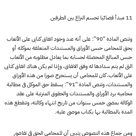
11 مبدأ قضائيا تحسم النزاع بين الطرفين
وتنص المادة “90”: على أنه عند وجود اتفاق كتابى على الأتعاب
يحق للمحامى حبس الأوراق والمستندات المتعلقة بموكله أو
حبس المبالغ المحصلة لحسابه بما يعادل مطلوبه من الأتعاب
التى لم يتم سدادها له وفق الاتفاق، وإذا لم يكن هناك اتفاق كتابى
على الأتعاب، كان للمحامى أن يستخرج صورا من هذه الأوراق
والمستندات، وتنص المادة “91”: يسقط حق الموكل فى مطالبة
محاميه برد الأوراق والمستندات والحقوق المترتبة على عقد
الوكالة بمضى خمس سنوات من تاريخ انتهاء وكالته، وتنقطع هذه
المدة بالمطالبة بها بكتاب موصى عليه.
ومن جماع هذه النصوص يتبين أن للمحامى الحق فى تقاضى