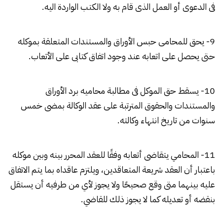
فى الدعوى أو العمل الذى قام به ولا الكتب الواردة اليه.
9- يحق للمحامى حبس الأوراق والمستندات المتعلقة بموكله
حتى يحصل على اتعابه عند وجود اتفاق كتابى على الأتعاب.
10- يسقط حق الموكل فى مطالبة محاميه برد الأوراق
والمستندات والحقوق المترتبة على عقد الوكالة بمضى خمس
سنوات من تاريخ انتهاء وكالته.
11- المحامي يتقاضى أتعابه وفقًا للعقد المحرر بينه وبين موكله
باعتبار أن العقد شريعة المتعاقدين، ويلتزم عاقداه بما يتم الاتفاق
عليه بينهما متى وقع صحيحًا ولا يجوز لأي من طرفيه أن يستقل
بنقضه أو تعديله كما لا يجوز ذلك للقاضي.