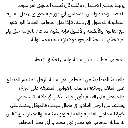
يرتبط بعنصر الاحتمال؛ وذلك لأن كسب الدعوى أمر منوط
بالقضاء وحده وليس للمحامي أي دور فيه حتى وإن بذل العناية
المطلوبة للوصول إلى ذلك. فإذا بذل المحامي العناية التي تتفق
مع القانون والأنظمة والأصول فإنه يكون قد قام بالتزامه حتى ولو
لم تتحقق النتيجة المرجوة؛ ولا يترتب عليه مسئولية.
المحامى مطالب ببذل عناية وليس تحقيق نتيجة
والعناية المطلوبة من المحامي هي عناية الرجل المتبصر المطلع
على الملف ووثائقه؛ والملم بالقوانين المطبقة على النزاع؛
والحريص على القيام بأي إجراء شكلي في وقته، فالمحامي
يختلف عن الرجل العادي في مجال مهنته؛ فالموكل يعتمد على
خبرة المحامي العلمية والعملية ويوليه ثقته، والمعيار الذي تقاس
به عناية المحامي هو معيار فني محض، أي معيار المحامي