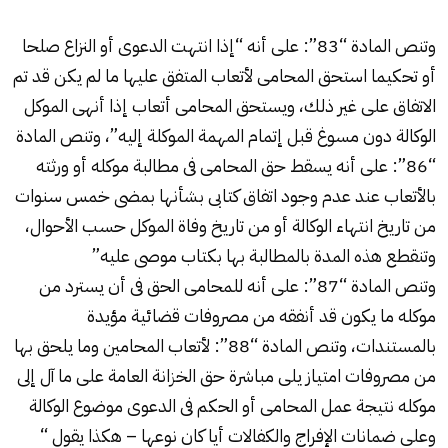
وتنص المادة “83”: على أنه “إذا انتهت الدعوى أو النزاع صلحا
أو تحكيما استحق المحامى لأتعاب المتفق عليها ما لم يكن قد تم
الاتفاق على غير ذلك، ويستحق المحامى أتعاب إذا أنهى الموكل
الوكالة دون مسوغ قبل إتمام المهمة الموكلة إليه”، وتنص المادة
“86”: على أنه يسقط حق المحامى فى مطالبة موكله أو ورثته
بالأتعاب عند عدم وجود اتفاق كتابى بشأنها بمضى خمس سنوات
من تاريخ انتهاء الوكالة أو من تاريخ وفاة الموكل حسب الأحوال،
وتنقطع هذه المدة بالمطالبة بها بكتاب موصى عليه”
وتنص المادة “87”: على أنه للمحامى الحق فى أن يسترد من
موكله ما يكون قد أنفقه من مصروفات قضائية مؤيدة
بالمستندات، وتنص المادة “88”: لأتعاب المحامين وما يلحق بها
من مصروفات امتياز يلى مباشرة حق الخزانة العامة على ما آل إلى
موكله نتيجة عمل المحامى أو الحكم فى الدعوى موضوع الوكالة
وعلى ضمانات الإفراج والكفالات أيا كان نوعها – هكذا يقول “