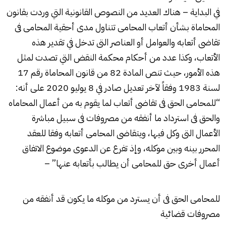
في البداية – هناك العديد من النصوص القانونية التي وردت بقانون
المحاماة بشأن أتعاب المحامى تتناول مدى أحقية المحامى فى
تقاضى أتعابه والعوامل أو العناصر التى تدخل في تقدير هذه
الأتعاب، وكذا عدد من أحكام محكمة النقض التي تصدت لمثل
هذه الأمور، حيث تنص المادة 82 من قانون المحاماة رقم 17
لسنة 1983 وفقاً لآخر تعديل صادر في 8 يوليو 2020 على أنه:
“للمحامى الحق فى تقاضى أتعاب لما يقوم به من أعمال المحاماه
والحق فى استرداد ما أنفقه من مصروفات فى سبيل مباشرة
الأعمال التى وكل فيها، ويتقاضى المحامى أتعابه وفقا للعقد
المحرر بينه وبين موكله، وإذ تفرع عن الدعوى موضوع الاتفاق
أعمال أخرى حق للمحامى أن يطالب بأتعابه عنها” –
للمحامى الحق فى أن يسترد من موكله ما يكون قد أنفقه من
مصروفات قضائية