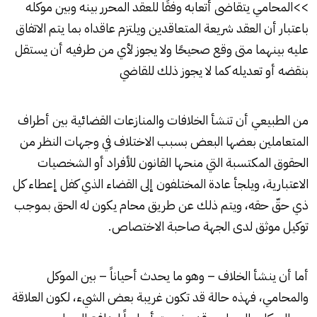
>>المحامي يتقاضى أتعابه وفقًا للعقد المحرر بينه وبين موكله
باعتبار أن العقد شريعة المتعاقدين ويلتزم عاقداه بما يتم الاتفاق
عليه بينهما متى وقع صحيحًا ولا يجوز لأي من طرفيه أن يستقل
بنقضه أو تعديله كما لا يجوز ذلك للقاضي
من الطبيعي أن تنشأ الخلافات والمنازعات القضائية بين أطراف
المتعاملين بعضها البعض بسبب الاختلاف في وجهات النظر من
الحقوق المكتسبة التي منحها القانون للأفراد أو الشخصيات
الاعتبارية، ويلجأ عادة المختلفون إلى القضاء الذي كفل إعطاء كل
ذي حقّ حقه، ويتم ذلك عن طريق محام يكون له الحق بموجب
توكيل موثق لدى الجهة صاحبة الاختصاص.
أما أن ينشأ الخلاف – وهو ما يحدث أحياناً – بين الموكل
والمحامي، فهذه حالة قد تكون غريبة بعض الشيء، لكون العلاقة