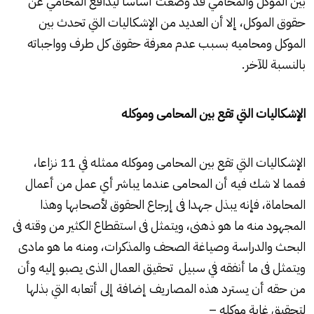
بين الموكل والمحامي قد وضعت أساساً ليدافع المحامي عن
حقوق الموكل، إلا أن العديد من الإشكاليات التي تحدث بين
الموكل ومحاميه بسبب عدم معرفة حقوق كل طرف وواجباته
بالنسبة للآخر.
الإشكاليات التي تقع بين المحامى وموكله
الإشكاليات التي تقع بين المحامى وموكله ممثله في 11 نزاعا،
فمما لا شك فيه أن المحامى عندما يباشر أي عمل من أعمال
المحاماة، فإنه يبذل جهدا فى إرجاع الحقوق لأصحابها وهذا
المجهود منه ما هو ذهنى، ويتمثل فى استقطاع الكثير من وقته فى
البحث والدراسة وصياغة الصحف والمذكرات، ومنه ما هو مادى
ويتمثل فى ما أنفقه في سبيل تحقيق العمال الذى يصبو إليه وأن
من حقه أن يسترد هذه المصاريف إضافة إلى أتعابه التي بذلها
لتحقيق غاية موكله –