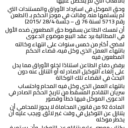
بالأتعاب التي لم يتحصل عليها
وحق الموكل في استرداد الأوراق والمستندات التي
لم يتسلمها منه. وقالت في موجز الحكم بـ (الطعن
رقم 5713 لسنة 76 ق – جلسة 28/4 /2015)
أن تمسك الطاعن بسقوط حق المطعون ضده الأول
في المطالبة برد عقد البيع موضوع الدعوى
لمضي أكثر من خمس سنوات على انتهاء وكالته
بانتهاء العمل الذي وكل فيه، قضاء الحكم
المطعون فيه
برفض دفاع الطاعن استنادًا لخلو الأوراق مما يدل
على إلغاء التوكيل الصادر له أو التنازل عنه دون
البحث في انقضاء تلك الوكالة
بانتهاء العمل الذي وكل فيه المحام واحتساب
سريان التقادم المسقط من تاريخ الحكم الصادر في
الدعوى الموكل فيها خطأ وقصور
المادة 92 من قانون المحاماة لا يجوز للمحامي أن
يتنازل عن التوكيل في وقت غير لائق. ويجب عليه أن
يخطر موكله
بكتاب موصى عليه بتنازله عن التوكيل وأن يستمر في