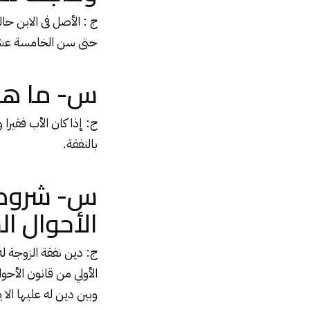
ج : الأصل فى الابن حا
حتى سن الخامسة عشر،
س- ما هو 
ج: إذا كان الأب فقيرا 
بالنفقة.
س- شروط ت
الأحوال ا
ج: دين نفقة الزوجة له
وبين دين له عليها الا