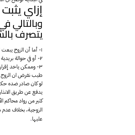
إزاي يثبت 
وبالتالي في
يتصرف بالشك
١- أما أن الزوج يبعت
ا
٢- أو في حوالة بريدية أو حساب بنكي .
٣- وممكن ياخد إقرار من الزوجة انها استلمت نفقة شهر كذا .
طيب نفرض ان الزوج 
لو كان صادر ضده حكم
يدفع عن طريق الانذار 
كثير من رواد محاكم ا
الزوجية، بخلاف عدم م
عليها
.