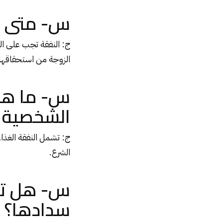
س- متى تج
ج: النفقة تجب على ال
الزوجة من استحقاقها 
س- ما هى 
الشخصية ل
ج: تشمل النفقة الغذا
الشرع.
س- هل تسق
سدادها؟