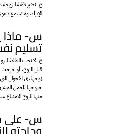
ج: تعتبر نفقة الزوجة د
الإبراء، ولا تسمع دعو
س- ماذا ي
تسليم نفس
ج: لا تجب النفقة لل
قبل الزوج، أو خرجت د
زوجها، فى الأحوال ال
خروجها للعمل المشرو
منها الزوج الامتناع عنه
س- على من
وحاجته لل