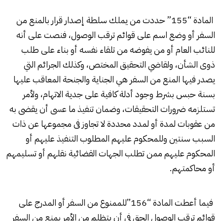
المادة “155” حددت من يملك سلطة إصدار قرار بالمنع من
السفر أو وضع اسم على قوائم ترقب الوصول، فنصت على أنه
للنائب العام أو من يفوضه من تلقاء نفسه أو بناء على طلب
ذوى الشأن، ولقاضي التحقيق المختص، وكذلك الجرائم التي
يصدر فيها المنع من السفر هي الجناية والجنحة المعاقب عليها
بسنة حبس بشرط وجود أدلة كافية على جدية الاتهام، ولأمر
تستلزمه ضرورات التحقيقات، وضمان تنفيذ ما عسى أن يقضى به
من عقوبات لمدة أو لمدد محددة لا تجاوز فى مجموعها عن ذات
السبب سنتين وللمحكوم عليهم المطلوب التنفيذ عليهم أو
المحكوم عليهم ممن تطلب الجهات القضائية نقلهم أو تسليمهم
أو محاكمتهم.
فيما أعطت المادة “156”
للممنوع من السفر
أو المدرج على
قوائم ترقب الوصول الحق فى أن يتظلم من الأمر بمنع من السفر