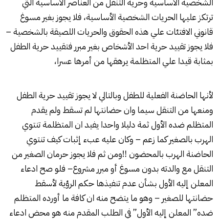
الشخصية اﻷساسية وحرية التنقل من العناصر اﻷساسية التي
ترتكز عليها ‏الحريات الشخصية اﻷساسية، فلا يجوز بغير مسوغ
قانوني الافتئات علي هذه الحقوق والحريات اللصيقة بالشخصية –
فلا يجوز تقييد حرية احد الأشخاص بغير مبرر فتقييد حرية الطفل
بمثابة قيدا علي المتظلمة يرهقها من أمرها عسرا،
لأنها الحاضنة الفعلية للطفل وبالتالي لا يجوز تقييد حرية الطفل
ومنعها من التنقل سيما وان حضانتها لم تسقط ولم يقدم
المتظلم ضده الأول ثمة دليلا واحدا يفيد ان المتظلمة تنتوي
الهرب بالصغير كما زعم – وكان عليه عبء إثبات كيف تنتوي
الحاضنة الهرب بالمحضون !!ومن ثم فلا يجوز حرمان الصغير من
التنقل مع والدته بدون مسوغ أو مبرر مشروع– فلو صح ادعاء
المعلن إليه الأول بشأن عدم تنفيذها حكم الرؤية لأسقط
حضانتها للصغير – وهو ما يتضح منه ان كافة ما أورده المتظلم
ضده” المعلن إليه الأول” في الطلب المقدم منه هو محض ادعاء