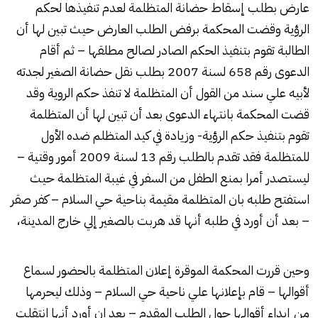
عارض بطلب إسقاط حضانة المتظلمة لعدم تنفيذها لحكم
الرؤية وقضت المحكمة برفض الطلب العارض حيث تبين لها أن
الطالبة تقوم بتنفيذ الحكم الصادر لصالح مطلقها – ثم أقام
الدعوى رقم 658 لسنة 2007 بطلب نقل حضانة الصغير لجدته
لأبيه علي سند من القول أن المتظلمة لا تنفذ حكم الروية وقد
قضت المحكمة بانتهاء الدعوى بعد أن تبين لها أن المتظلمة
تقوم بتنفيذ حكم الرؤية- وزيادة في كيد المتظلم ضده الأول
للمتظلمة فقد تقدم بالطلب رقم 13 لسنة 2009 أمور وقتية –
ليستصدر أمرا بمنع الطفل من السفر في غيبة المتظلمة حيث
استفتح طلبه بان المتظلمة مقيمة بناحية حي السلام – كفر صقر
– بعد أن أورد في طلبه أنها قد هربت بالصغير إلي خارج المدينة،
وحين قررت المحكمة الموقرة إعلان المتظلمة بالحضور لسماع
أقوالها – قام بإعلانها علي ناحية حي السلام – وذلك ليحرمها
من إبداء أقوالها حول الطلب المقدم – بعد ان أورد أنها انتقلت