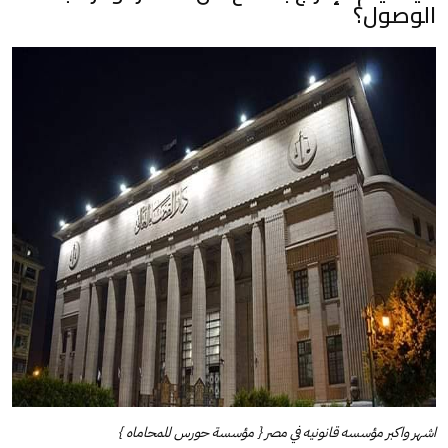
الوصول؟
اشهر واكبر مؤسسه قانونيه في مصر { مؤسسة حورس للمحاماه }