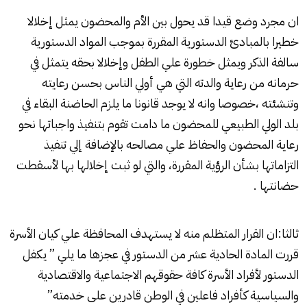
ان مجرد وضع قيدا قد يحول بين الأم والمحضون يمثل إخلالا
خطيرا بالمبادئ الدستورية المقررة بموجب المواد الدستورية
سالفة الذكر ويمثل خطورة علي الطفل وإخلالا بحقه يتمثل في
حرمانه من رعاية والدته التي هي أولي الناس بحسن رعايته
وتنشئته ،خصوصا وانه لا يوجد قانونا ما يلزم الحاضنة البقاء في
بلد الولي الطبيعي للمحضون ما دامت تقوم بتنفيذ واجباتها نحو
رعاية المحضون والحفاظ علي مصالحه بالإضافة إلي تنفيذ
التزاماتها بشأن الرؤية المقررة، والتي لو ثبت إخلالها بها لأسقطت
حضانتها .
ثالثا:ان القرار المتظلم منه لا يستهدف المحافظة علي كيان الأسرة
قررت المادة الحادية عشر من الدستور في عجزها ما يلي ” يكفل
الدستور لأفراد الأسرة كافة حقوقهم الاجتماعية والاقتصادية
والسياسية كأفراد فاعلين في الوطن قادرين على خدمته”