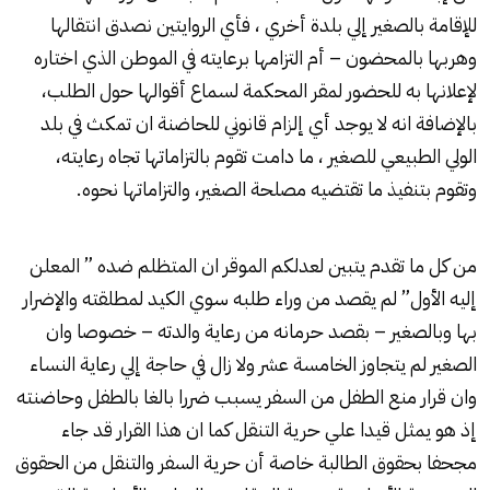
للإقامة بالصغير إلي بلدة أخري ، فأي الروايتين نصدق انتقالها
وهربها بالمحضون – أم التزامها برعايته في الموطن الذي اختاره
لإعلانها به للحضور لمقر المحكمة لسماع أقوالها حول الطلب،
بالإضافة انه لا يوجد أي إلزام قانوني للحاضنة ان تمكث في بلد
الولي الطبيعي للصغير ، ما دامت تقوم بالتزاماتها تجاه رعايته،
وتقوم بتنفيذ ما تقتضيه مصلحة الصغير، والتزاماتها نحوه.
من كل ما تقدم يتبين لعدلكم الموقر ان المتظلم ضده ” المعلن
إليه الأول” لم يقصد من وراء طلبه سوي الكيد لمطلقته والإضرار
بها وبالصغير – بقصد حرمانه من رعاية والدته – خصوصا وان
الصغير لم يتجاوز الخامسة عشر ولا زال في حاجة إلي رعاية النساء
وان قرار منع الطفل من السفر يسبب ضررا بالغا بالطفل وحاضنته
إذ هو يمثل قيدا علي حرية التنقل كما ان هذا القرار قد جاء
مجحفا بحقوق الطالبة خاصة أن حرية السفر والتنقل من الحقوق