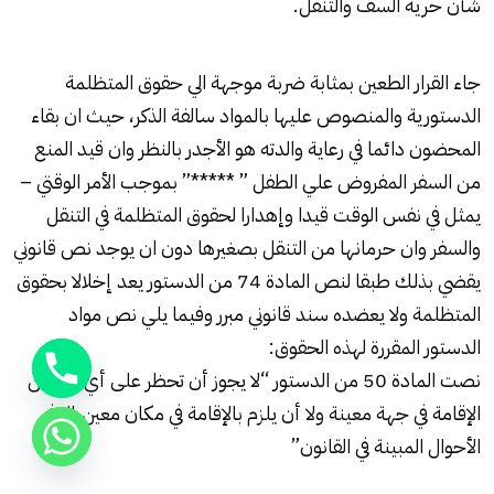
شأن حرية السف والتنقل.
جاء القرار الطعين بمثابة ضربة موجهة الي حقوق المتظلمة
الدستورية والمنصوص عليها بالمواد سالفة الذكر، حيث ان بقاء
المحضون دائما في رعاية والدته هو الأجدر بالنظر وان قيد المنع
من السفر المفروض علي الطفل ” *****” بموجب الأمر الوقتي –
يمثل في نفس الوقت قيدا وإهدارا لحقوق المتظلمة في التنقل
والسفر وان حرمانها من التنقل بصغيرها دون ان يوجد نص قانوني
يقضي بذلك طبقا لنص المادة 74 من الدستور يعد إخلالا بحقوق
المتظلمة ولا يعضده سند قانوني مبرر وفيما يلي نص مواد
الدستور المقررة لهذه الحقوق:
نصت المادة 50 من الدستور “لا يجوز أن تحظر على أي مواطن
الإقامة في جهة معينة ولا أن يلزم بالإقامة في مكان معين إلا في
الأحوال المبينة في القانون”