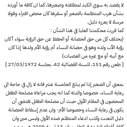
لا يقصد به سوي الكيد لمطلقته وصغيرها، كما ان كافة ما أورده
بشأن هرب المتظلمة بالصغير أو سفرها كان محض افتراء وقولا
مرسلا لا يعززه دليل.
كما قررت محكمتنا العليا في هذا الشأن :
(يختلف كل من حق الحضانة أو الحفظ عن حق الرؤية سواء أكان
رؤية الأب ولده وهو في حضانة النساء أم رؤية الأم ولدها إذا كان
مع أبيه أو مع غيره من العصبات)
[ طعن رقم 151، للسنة القضائية 42، بجلسة 27/03/1972 ]
بمعني أن الصغير إذا لم يبلغ الخامسة عشر فانه لا زال في حاجة الي
رعاية النساء، خصوصا والدته كما انه يجب مراعاة مصلحة الطفل
المحضون في المقام الأول حيث أن مصلحة الطفل تقتضي أن
يكون في رعاية النساء وخصوصا الأم- وان عدم إسقاط الحضانة
دليل التعنت وكذب ادعاء المتظلم ضده الأول وليس مبرر وان
كافة أقواله الواردة في الطلب رقم 13 لسنة 2009 هي مجرد