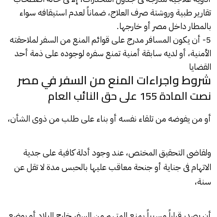
تقارير طبية وروشتة صرف العلاج، ضماناً لعدم استيقافه سواء
بالمطار داخل مصر أو خارجها.
5- أن يكون المسافر مدرج على قوائم
المنع من السفر
لملاحقته
الأمنية، أو لديه سابقة أمنية تمنع سفره لوجوده على ذمة أحد
القضايا
شروط واجراءات المنع من السفر في مصر
نصت المادة 155 على حق النائب العام
أو من يفوضه من تلقاء نفسه أو بناء على طلب من ذوى الشأن،
ولقاضى التحقيق المختص، عند وجود أدلة كافية على جدية
الاتهام فى جناية أو جنحة معاقب عليها بالحبس مدة لا تقل عن
سنة،
أن يصدر قراراً مسبباً
بمنع المتهم من السفر
خارج البلاد أو بوضع