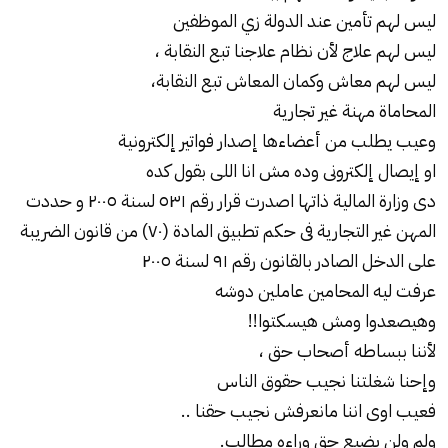
ليس لهم تأمين عند الدولة زي الموظفين
ليس لهم علاج لأن نظام علاجنا تبع النقابة ،
ليس لهم معاش وكمان المعاش تبع النقابة،
المحاماة مهنة غير تجارية
وعيب يطلب من أعضاءها إصدار فواتير إلكترونية
او إيصال إلكترونى وده مش انا اللى بقول كده
دى وزارة المالية ذاتها اصدرت قرار رقم ٥٣١ لسنة ٢٠٠٥ و حددت
المهن غير التجارية فى حكم تطبيق المادة (٧٠) من قانون الضريبة
على الدخل الصادر بالقانون رقم ٩١ لسنة ٢٠٠٥
عرفت ليه المحامين عاملين دوشه
وهيصعدوا ومش هيسكتوا!!
لأننا ببساطه أصحاب حق ،
وإحنا شغلتنا نجيب حقوق الناس
فعيب اوى اننا مانعرفش نجيب حقنا ..
ولم ولن يضيع حق وراءه مطالب.