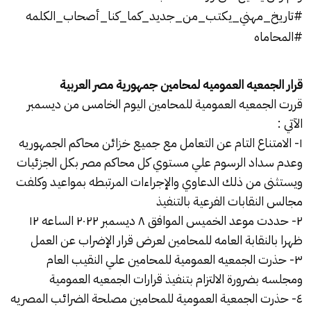
#تاريخ_مهني_يكتب_من_جديد_كما_كنا_أصحاب_الكلمه
#المحاماه
قرار الجمعيه العموميه لمحامين جمهورية مصر العربية
قررت الجمعيه العمومية للمحامين اليوم الخامس من ديسمبر
الآتي :
١- الامتناع التام عن التعامل مع جميع خزائن محاكم الجمهوريه
وعدم سداد الرسوم علي مستوي كل محاكم مصر بكل الجزئيات
ويستثنى من ذلك الدعاوي والإجراءات المرتبطه بمواعيد وكلفت
مجالس النقابات الفرعية بالتنفيذ
٢- حددت موعد الخميس الموافق ٨ ديسمبر ٢٠٢٢ الساعه ١٢
ظهرا بالنقابة العامه للمحامين لعرض قرار الإضراب عن العمل
٣- حذرت الجمعيه العمومية للمحامين علي النقيب العام
ومجلسه بضرورة الالتزام بتنفيذ قرارات الجمعيه العمومية
٤- حذرت الجمعية العمومية للمحامين مصلحة الضرائب المصريه