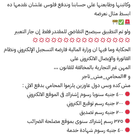
وكاتبنها وطابعنها علي حسابنا وندفع فلوس علشان نقدمها ده
ابسط مثال نعرضه
ولو تم التطبيق سيصبح التقاضي للمقتدر فقط إن جاز التعبير
الحكاية وما فيها ان وزارة المالية فارضه التسجيل الإلكتروني ونظام
الفاتورة والإيصال الالكترونى على
المهن غير التجارية بالمخالفة للقانون ،،،
و #المحامي_مش_تاجر
مش كده وبس دول عاوزين يلزموا المحامي بدفع الاتي :
٤٠٠٠ جنيه سنويا رسوم إشتراك فى الموقع الالكتروني
٢٠٠٠ جنيه رسم توقيع الكتروني
٢٠٠٠ جنيه رسم تصديق
٣٢٥ رسم إشتراك سنوى بموقع مصلحة الضرائب
٤٠٠ جنيه رسوم شهادة خدمة