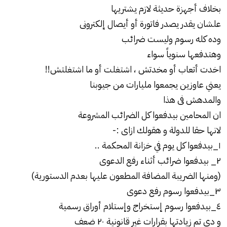
بخلاف أجهزة حديثة لازم يشتريها
علشان يقدر يصدر فاتورة أو أيصال إلكترونى
وده كله رسوم وليست ضرائب
وهتدفعها سنوياً سواء
اخدت أتعاب أو مخدتش ، اشتغلت أو ما اشتغلتش!!
يعني عاوزين يجمعوا مليارات من جيوبنا
والمدهش فى هذا
ان المحامين بيدفعوا كل الضرائب المشروعة
لانها حقا للدولة و هقولك ازاى :-
١_بيدفعوا كل يوم في خزانة المحكمة ..
٢_ بيدفعوا ضرائب أثناء رفع الدعوى
(ومنها الضريبة المضافة المطعون عليها بعدم الدستورية)
٣_بيدفعوا رسوم رفع دعوى
٤_بيدفعوا رسوم إستخراج وإستلام أوراق رسمية
و دى تم زيادتها بقرارات غير قانونية ٢٠ ضعف