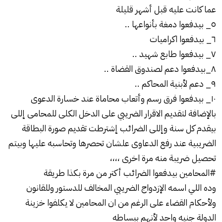
عما كانت عليه قبل أشهر قليلة
٥_ بيدفعوا دمغة بأنواعها ..
٦_ بيدفعوا اكراميات
٧_ بيدفعوا طابع شهيد ..
٨_بيدفعوا دعم لصندوق القضاة ..
٩_ دعم لأبنية المحاكم ..
١٠_ بيدفعوا فرق رسم وأتعاب محاماة عند خسارة الدعوى
بالإضافة لتقديم الاقرار الضريبي على الدخل الكلى للمحامى إللى
بيقدم كل سنة وإللى الضرائب إشترطت تقديم صورة البطاقة
الضريبية عند رفع الدعاوى علشان تحصرها وتحاسبه عليها وبيتم
تحصيل ضريبة منه مرة اخرى ،،،،
#المحامين بيدفعوا الضرائب أكتر من مرة بكذا طريقة
وده اللي اسمه الإزدواج الضريبي المخالف للدستور وللقانون
ولأحكام القضاء على الرغم من ان المحامين لا يكلفوا خزينة
الدولة جنيه واحد لأنهم ببساطه