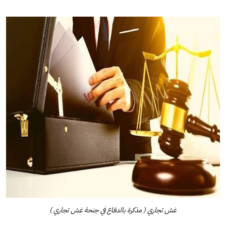
غش تجاري ( مذكرة بالدفاع في جنحة غش تجاري )