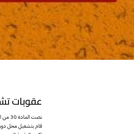
عقوبات تشغيل محل دون ترخيص
عقوبات تش
نصت المادة 30 من القانون رقم ١٥٤ لسنة ٢٠١٩ والخاص بإصدار
قام بتشغيل
محل
دون 