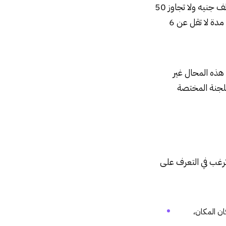
تنص المادة 30 من القانون رقم 154 لعام 2019على أنه:” يعاقب بغرامة لا تقل عن 20 ألف جنيه ولا تجاوز 50
ألف جنيه كل من فتح وشغل محل عام دون ترخيص، وفي حال العودة تكون العقوبة الحبس مدة لا تقل عن 6
 من يتعامل مع هذه المحال غير
لجنة المختصة
رغب في التعرف على
ن المكان،