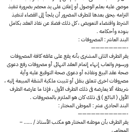
موصى عليه بعلم الوصول أو إعلان على يد محضر بضرورة تنفيذ
التزامه ،يحق بعدها للطرف المضرور أن يلجأ إلى القضاء لتنفيذ
الشرط واقتضاء التعويض ، كل ذلك فضلا عن نفاذ العقد بكامل
بنوده وأحكامه .
البند العاشر : المصروفات :
————————-
يقر الطرف الثانى المشترى بأنه يقع على عاتقه كافة المصروفات
ورسوم واتعاب إنهاء إتمام العقد النهائى أو مصروفات رفع دعوى
صحة عقد البيع ونفاذه أو دعوى صحة التوقيع عليه وأية
مصروفات اخرى تتعلق بنقل أو تثبيت ملكية الشقة المبيعة إليه ،
شريطة ألا يعارضه فى ذلك الطرف الأول ، فإذا ما عارضه الطرف
الأول ( البائع ) فى ذلك كان هو الملتزم بالمصروفات .
البند الحادي عشر : الموطن المختار :
———————————-
يقر الطرف بأن موطنه المختار هو مكتب الأستاذ / …… –
المحامى