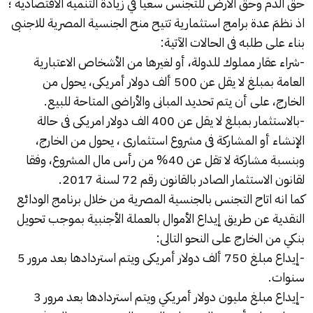
حق الدم وحق الارض للتجنس سعياً في زيادة التنمية الاقتصادية ؛
اذ نظمَ عدة برامج استثمارية تتيح منح الجنسية المصرية للاجنبى
بناء على طلبه فى الحالات الآتية:
-شراء عقار مملوك للدولة، أو لغيرها من الأشخاص الاعتبارية
العامة بمبلغ لا يقل عن 500 ألف دولار أمريكى، يحول من
الخارج، على أن يتم تحديد المبانى والأراضى المتاحة للبيع.
-بالاستثمار بمبلغ لا يقل عن 400 الف دولار امريكى فى حالة
الإنشاء أو المشاركة فى مشروع استثمارى ، يحول من الخارج،
وبنسبة مشاركة لا تقل عن 40% من رأس مال المشروع، وفقا
لقانون الاستثمار الصادر بالقانون رقم 72 لسنة 2017.
كما انه اتاح التجنس بالجنسية المصرية من خلال برنامج الودائع
النقدية عن طريق إيداع الأموال بالعملة الأجنبية بموجب تحويل
بنكي من الخارج على النحو التالى:
-إيداع مبلغ 750 ألف دولار أمريكى ويتم استردادها بعد مرور 5
سنوات.
-إيداع مبلغ مليون دولار أمريكي ويتم استردادها بعد مرور 3