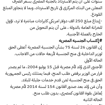
سنوات على أن يتم الاسترداد بالجنيه المصرى بسعر الصرف
المعلن من البنك المركزى فى تاريخ الاسترداد، وبما لا يتجاوز المبلغ
المُودع.
-إيداع مبلغ 250 الف دولار امريكي كايرادات مباشرة لا ترد، تؤول
للخزانة العامة بالدولة ، على أن يتم التحويل من
الخارج بالعملة الأجنبية.
#إكتساب الجنسيه المصريه
إن القانون 26 لسنة 75 بشأن الجنسية المصرية أعطى الحق
لوزير الداخلية فى منح الجنسية لأربعة حالات من االاجانب.
الحاله الأولي
الأجنبى الذى وُلد لأم مصرية قبل 15 يوليو 2004، ما لم يصدر
قرار من الوزير برفض طلب المنح، فيما يمتلك رئيس الجمهورية
الحق فى منح الجنسية لمَن قدم خدمات جليلة للبلاد.
وأن مَن وُلد بعد صدور القانون 154 لسنة 2014 لأم مصرية
يُعامَل بقوة القانون كمصرى، بدون طلب منح.
الحاله الثانيه