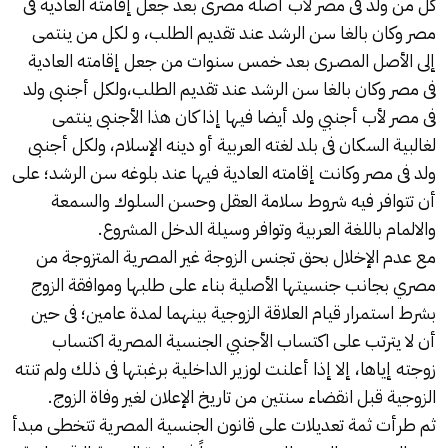
كل من ولد فى مصر لأب أصله مصرى بعد جعل إقامته العادية فى
مصر وكان بالغا سن الرشد عند تقديم الطلب، و لكل من ينتمى
إلى الأصل المصـرى بعد خمس سنوات من جعل إقامته العادية
فى مصر وكان بالغا سن الرشد عند تقديم الطلب،ولكل أجنبى ولد
فى مصر لأب أجنبي ولد أيضا فيها إذا كان هذا الأجنبى ينتمى
لغالبية السكان فى بلد لغته العربية أو دينه الإسلام، ولكل أجنبى
ولد فى مصر وكانت إقامته العادية فيها عند بلوغه سن الرشد؛ على
أن تتوافر فيه شروط سلامة العقل وحسن السلوك والسمعة
والالمام باللغة العربية وتوافر وسيلة الدخل المشروع.
مع عدم الإخلال بحق تجنس الزوجة غير المصرية المتزوجة من
مصري بجانب جنسيتها الأصلية بناء على طلبها وموافقة الزوج
بشرط استمرار قيام العلاقة الزوجية بينهما لمدة عامين؛ فى حين
أن لا يترتب على اكتساب الأجنبي الجنسية المصرية اكتساب
زوجته إياها، إلا إذا أعلنت لوزير الداخلية برغبتها فى ذلك ولم تنته
الزوجية قبل انقضاء سنتين من تاريخ الإعلان لغير وفاة الزوج.
ثم طرأت ثمة تعديلات على قانون الجنسية المصرية تتخطى مبدأ