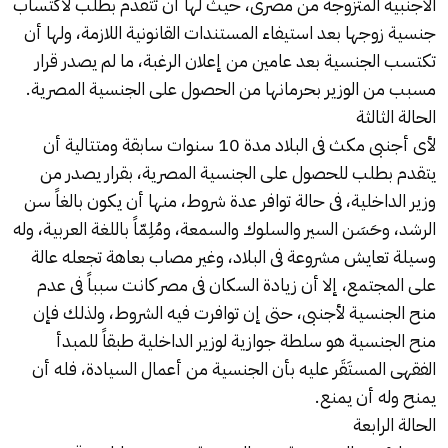
الأجنبية المتزوجة من مصرى، حيث لها أن تتقدم بطلب لاكتساب
جنسية زوجها بعد استيفاء المستندات القانونية اللازمة، ولها أن
تكتسب الجنسية بعد عامين من إعلان الرغبة، ما لم يصدر قرار
مسبب من الوزير بحرمانها من الحصول على الجنسية المصرية.
الحالة الثالثة
لأى أجنبى مكث فى البلاد مدة 10 سنوات سابقة ومتتالية أن
يتقدم بطلب للحصول على الجنسية المصرية، بقرار يصدر من
وزير الداخلية، فى حالة توافر عدة شروط، منها أن يكون بالغاً سن
الرشد، وحَسَن السير والسلوك والسمعة، ومُلِمّاً باللغة العربية، وله
وسيلة تعايش مشروعة فى البلاد، وغير مصاب بعاهة تجعله عالة
على المجتمع، إلا أن زيادة السكان فى مصر كانت سبباً فى عدم
منح الجنسية لأجنبى، حتى إن توافرت فيه الشروط، ولذلك فإن
منح الجنسية هو سلطة جوازية لوزير الداخلية طبقاً للمبدأ
الفقهى المستَقَر عليه بأن الجنسية من أعمال السيادة، فله أن
يمنح وله أن يمنع.
الحالة الرابعة