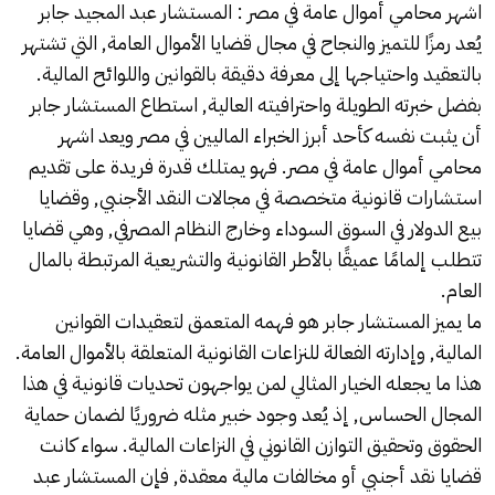
اشهر محامي أموال عامة في مصر : المستشار عبد المجيد جابر
يُعد رمزًا للتميز والنجاح في مجال قضايا الأموال العامة, التي تشتهر
بالتعقيد واحتياجها إلى معرفة دقيقة بالقوانين واللوائح المالية.
بفضل خبرته الطويلة واحترافيته العالية, استطاع المستشار جابر
أن يثبت نفسه كأحد أبرز الخبراء الماليين في مصر ويعد اشهر
محامي أموال عامة في مصر. فهو يمتلك قدرة فريدة على تقديم
استشارات قانونية متخصصة في مجالات النقد الأجنبي, وقضايا
بيع الدولار في السوق السوداء وخارج النظام المصرفي, وهي قضايا
تتطلب إلمامًا عميقًا بالأطر القانونية والتشريعية المرتبطة بالمال
العام.
ما يميز المستشار جابر هو فهمه المتعمق لتعقيدات القوانين
المالية, وإدارته الفعالة للنزاعات القانونية المتعلقة بالأموال العامة.
هذا ما يجعله الخيار المثالي لمن يواجهون تحديات قانونية في هذا
المجال الحساس, إذ يُعد وجود خبير مثله ضروريًا لضمان حماية
الحقوق وتحقيق التوازن القانوني في النزاعات المالية. سواء كانت
قضايا نقد أجنبي أو مخالفات مالية معقدة, فإن المستشار عبد