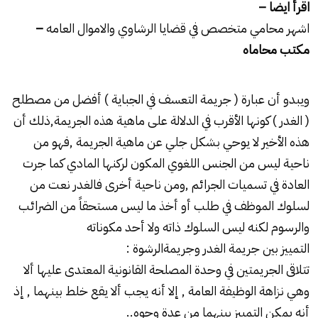
اقرأ ايضا –
اشهر محامي متخصص في قضايا الرشاوي والاموال العامه
–
مكتب محاماه
ويبدو أن عبارة ( جريمة التعسف في الجباية ) أفضل من مصطلح
( الغدر ) كونها الأقرب في الدلالة على ماهية هذه الجريمة,ذلك أن
هذه الأخير لا يوحي بشكل جلي عن ماهية الجريمة ,فهو من
ناحية ليس من الجنس اللغوي المكون لركنها المادي كما جرت
العادة في تسميات الجرائم ,ومن ناحية أخرى فالغدر نعت من
لسلوك الموظف في طلب أو أخذ ما ليس مستحقاً من الضرائب
والرسوم لكنه ليس السلوك ذاته ولا أحد مكوناته
التمييز بين جريمة الغدر وجريمةالرشوة :
تتلاقى الجريمتين في وحدة المصلحة القانونية المعتدى عليها ألا
وهي نزاهة الوظيفة العامة , إلا أنه يجب ألا يقع خلط بينهما , إذ
أنه يمكن التمييز بينهما من عدة وجوه..