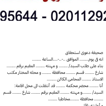
صحيفة دعوى استحقاق
انه فى يوم…….. الموافق ..-..-….الساعة ……..
بناء على طلب السيد/ …….. و مهنته …….. المقيم برقم ……..
شارع …….. قسم …….. محافظة …….. و محله المختار مكتب
الاستاذ …….. المحامى الكائن ……..
أنا …….. محضر محكمة …….. قد أنتقلت الى محل اقامة:
السيد/ ……..و مهنته …….. المقيم برقم …….. شارع …….. قسم
…….. محافظة ……..مخاطبا ……..
و أعلنته بالآتى