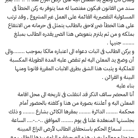
سند من القانون فيكون مغتصبا له مما يتوفر به ركن الخطأ فى
المسئولية التقصيرية القائمة على العمل غير المشروع , وقد ترتب
على هذا الخطأ ضرر لاحق بالطالب يتمثل فى حرمانه من الانتفاع
بملكه و من ثم يلتزم بتعويض هذا الضرر يقدره الطالب بمبلغ
…….. جنيها .
و يركن الطالب فى اثبات دعواه الى اعتباره مالكا بموجب ……..والى
أن وضع يد المعلن اليه لم تنقض عليه المدة الطويلة المكسبة
للملكية و يثبت هذا الشق بطرق الاثبات المقررة قانونا ومنها
البينة و القرائن .
بناء عليه
أنا المحضر سالف الذكر قد انتقلت فى تاريخه الى محل اقامة
المعلن اليه و أعلنته بصورة من هذا و كلفته بالحضور أمام
محكمة …….. الدائرة …….. بمقرها الكائن بشارع …….. و ذلك
بجلستها المنعقدة علنا فى يوم …….. الموافق ..-..-…. الساعة
…….. لسماع الحكم باستحقاق الطالب لأرض النزاع المبينه
حدودا و معالما بصدر هذه الصحيفة و الزامه بردها للطالب مع