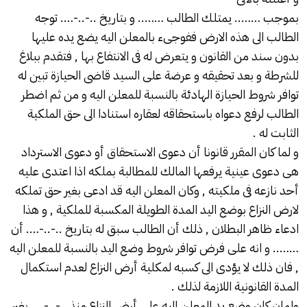
بموجب …….. يمتلك الطالب …….. و بتاريخ ..-..-…. توجه
الطالب الى هذه الارض ففوجىء بالمعلن اليه يضع يده عليها
بدون سند من القانون و يتعرض له فى الانتفاع بها , فتقدم ببلاغ
للشرطة و بعد تحقيقه و عرضة على السيد قاضى الحيازة تبين له
توافر شروط الحيازة الهادئة بالنسبة للمعلن اليه و من ثم اضطر
الطالب لرفع دعواه باستحقاقه لعقاره استنادا الى حق الملكية
الثابت له .
و لما كان المقرر قانونا أن دعوى الاستحقاق أو دعوى الاسترداد
هى دعوى عينية يرفعها المالك للمطالبة بملكه اذا اعتدى عليه
أحد نازعه فى ملكيته , وكان المعلن اليه قد ادعى بغير حق تملكه
لارض النزاع بوضع اليد المدة الطويلة المكسبة للملكية , و هذا
ادعاء ظاهر البطلان , ذلك أن الطالب سبق له بتاريخ ..-..-…. أن
…….. و انه على فرض توافر شروط وضع اليد بالنسبة للمعلن اليه
, فان ذلك لا يؤدى الى كسبه لمكلية أرض النزاع لعدم استكمال
المدة القانونية اللازمة لذلك .
ولمان كان وضع يد المعلن اليه على أرض النزاع منذ ..-..-…. بغير