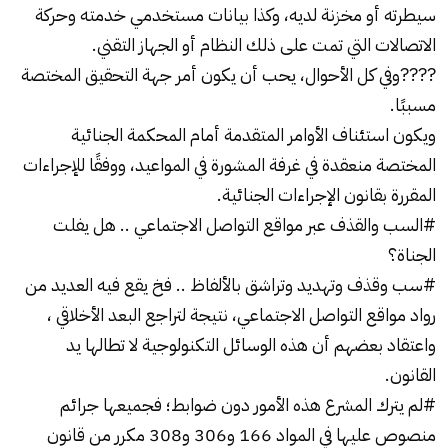
سيطرته أو مخزنة لديه، وكذا بيانات مستخدمي خدمته وحركة
الاتصالات التي تمت على ذلك النظام أو الجهاز التقني.
????وفي كل الأحوال، يحب أن يكون أمر جهة التحقيق المختصة
مسببًا.
ويكون استئناف الأوامر المتقدمة أمام المحكمة الجنائية
المختصة منعقدة في غرفة المشورة في المواعيد، ووفقًا للإجراءات
المقررة بقانون الإجراءات الجنائية.
#السب والقذف عبر مواقع التواصل الاجتماعي .. هل يفلت
الجناة؟
#سب وقذف وتهديد وتراشق بالألفاظ .. فخ يقع فيه العديد من
رواد مواقع التواصل الاجتماعي، نتيجة لتراجع البعد الأخلاقي ،
واعتقاد بعضهم أن هذه الوسائل التكنولوجية لا تطالها يد
القانون.
#لم يترك المشرع هذه الأمور دون ضوابط؛ فجميعها جرائم
منصوص عليها في المواد 166 و306 و308 مكرر من قانون