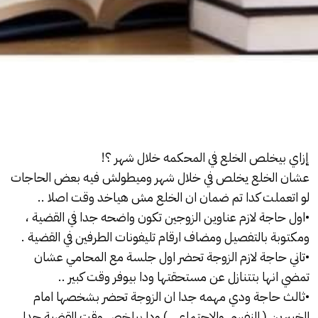
إزاي بيخلص
الخلع
في المحكمه خلال شهر ؟!
عشان الخلع يخلص في خلال شهر وميطولش فيه بعض الحاجات
لو اتعملت كدا تم ضمان ان الخلع مش هياخد وقت اصلا ..
•اول حاجة لازم عناوين الزوجين تكون واضحه جدا في القضية ،
ومكتوبة بالتفصيل ومضاف ارقام تليفونات الطرفين في القضية .
•تاني حاجة لازم الزوجة تحضر اول جلسة مع المحامي عشان
تمضي انها بتتنازل عن مستحقتها ودا بيوفر وقت كبير ..
•ثالث حاجة ودي مهمه جدا ان الزوجة تحضر بشخصها امام
الخبيرين ( النفسي والاجتماعي ) ودا بيلخص وقت القضية جدا .