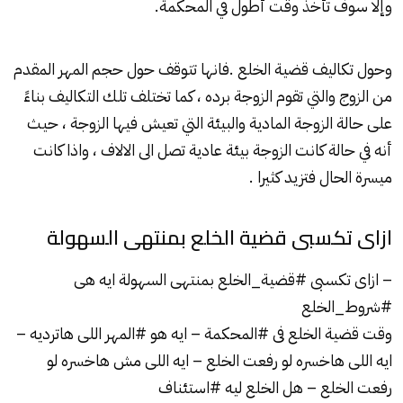
وإلا سوف تأخذ وقت أطول في المحكمة.
وحول تكاليف قضية الخلع .فانها تتوقف حول حجم المهر المقدم
من الزوج والتي تقوم الزوجة برده ، كما تختلف تلك التكاليف بناءً
على حالة الزوجة المادية والبيئة التي تعيش فيها الزوجة ، حيث
أنه في حالة كانت الزوجة بيئة عادية تصل الى الالاف ، واذا كانت
ميسرة الحال فتزيد كثيرا .
ازاى تكسبى قضية الخلع بمنتهى السهولة
– ازاى تكسبى #قضية_الخلع بمنتهى السهولة ايه هى
#شروط_الخلع
وقت قضية الخلع فى #المحكمة – ايه هو #المهر اللى هاترديه –
ايه اللى هاخسره لو رفعت الخلع – ايه اللى مش هاخسره لو
رفعت الخلع – هل الخلع ليه #استئناف