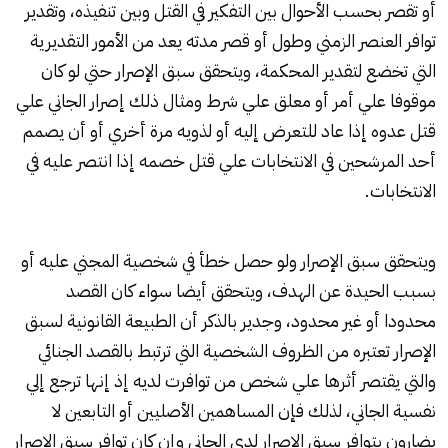
أو تقصر بحسب الأحوال بين التفكير في القتل وبين تنفيذه، وتقدير
توافر العنصر الزمني وطول أو قصر مدته يعد من الأمور التقديرية
التي تخضع لتقدير المحكمة، ويتحقق سبق الإصرار حتي لو كان
موقوفا علي أمر أو معلق علي شرط ومثال ذلك إصرار الجاني علي
قتل عدوه إذا عاد للتعرض إليه أو لذويه مرة أخري أو أن يصمم
أحد المرشحين في الانتخابات علي قتل خصمه إذا انتصر عليه في
الانتخابات.
ويتحقق سبق الإصرار ولو حصل خطأ في شخصية المجني عليه أو
بسبب الحيدة عن الهدف، ويتحقق أيضا سواء كان القصد
محدودا أو غير محدود، وجدير بالذكر أن الطبيعة القانونية لسبق
الإصرار تعتبره من الظروف الشخصية التي ترتبط بالقصد الجنائي
والتي يقتصر أثرها علي شخص من توافرت لديه إذ إنها ترجع إلي
نفسية الجاني، لذلك فإن المساهمين الأصليين أو التابعين لا
يضارون بتوافر سبق الإصرار لدي الجاني وإن كان توافر سبق الإصرار