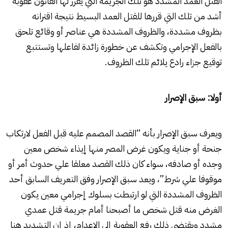
القتل العمد المشدد هو تلك الجريمة التي يقرر لها القانون عقوبة
أشد من تلك التي قررها للقتل العمد البسيط نتيجة اقترانه
بظروف مشددة، والظروف المشددة هي عناصر أو وقائع تلحق
بالفعل الإجرامي وتكشف عن خطورة زائدة لفاعلها وتستتبع
توقيع جزاء رادع يلائم تلك الظروف.
أولا: سبق الإصرار
ويعرف سبق الإصرار بأنه “القصد المصمم عليه قبل الفعل لارتكاب
جنحة أو جناية ويكون غرض المصر منها إيذاء شخص معين
وجده أو صادفه، سواء كان ذلك القصد معلقا علي حدوث أمر أو
موقوفا علي شرط”، ويعد سبق الإصرار وفق التعريف السابق أحد
الظروف المشددة التي لو ارتبطت بسلوك إجرامي معين يكون
الغرض منه قتل شخص ما أصبحنا أمام جريمة قتل عمدي
مشدد ويقتضي ذلك رفع العقوبة إلي الإعدام، إذ إن التشديد هنا