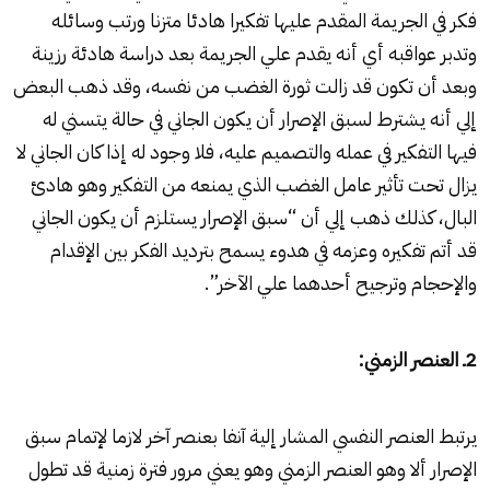
فكر في الجريمة المقدم عليها تفكيرا هادئا متزنا ورتب وسائله
وتدبر عواقبه أي أنه يقدم علي الجريمة بعد دراسة هادئة رزينة
وبعد أن تكون قد زالت ثورة الغضب من نفسه، وقد ذهب البعض
إلي أنه يشترط لسبق الإصرار أن يكون الجاني في حالة يتسني له
فيها التفكير في عمله والتصميم عليه، فلا وجود له إذا كان الجاني لا
يزال تحت تأثير عامل الغضب الذي يمنعه من التفكير وهو هادئ
البال، كذلك ذهب إلي أن “سبق الإصرار يستلزم أن يكون الجاني
قد أتم تفكيره وعزمه في هدوء يسمح بترديد الفكر بين الإقدام
والإحجام وترجيح أحدهما علي الآخر”.
2ـ العنصر الزمني:
يرتبط العنصر النفسي المشار إلية آنفا بعنصر آخر لازما لإتمام سبق
الإصرار ألا وهو العنصر الزمني وهو يعني مرور فترة زمنية قد تطول