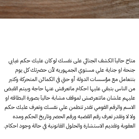
متاح حاليآ
الكشف الجنائي
على نفسك لو كان عليك حكم
غيابي
جنحة او جناية علي مستوي الجمهوريه لأن حضرتك كل يوم
بتتعامل مع مؤسسات الدولة أو حتي في الكمائن المتحركة وكتير
من الناس بتبقي عليها احكام ماتعرفش عنها حاجة وبيتم القبض
عليهم علشان ماتتعرضش لموقف مشابة حاليآ بصورة البطاقه او
الاسم والرقم القومي تقدر تتطمن علي نفسك وتعرف عليك حكم
ولا لا وتقدر تعرف رقم القضيه ورقم الحصر وتاريخ الحكم ومده
العقوبة وتقديم الاستشارة والحلول القانونية في حالة وجود احكام.