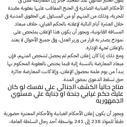
الأحكام الغيابية الصادرة في
الجنح
المعاقب عليها بعقوبة مقيدة
للحرية، وذلك من المتهم أو من المسئول عن الحقوق المدنية في
خلال العشرة أيام التالية لإعلانه بالحكم الغيابي، خلاف ميعاد
المسافة القانونية، ويجوز أن يكون هذا الإعلان بملخص على
نموذج يصدر به قرار من وزير العدل، وفى جميع الأحوال لا يعتد
بالإعلان لجهة الإدارة.
ومع ذلك إذا كان إعلان الحكم لم يحصل لشخص المتهم، فإن
ميعاد المعارضة بالنسبة إليه فيما يختص بالعقوبة المحكوم بها
يبدأ من يوم علمه بحصول الإعلان، وإلا كانت المعارضة جائزة
حتى تسقط الدعوى بمضي المدة.
متاح حاليآ الكشف الجنائي على نفسك لو كان
عليك حكم غيابي جنحة او جناية علي مستوي
الجمهوريه
ويجوز أن يكون إعلان الأحكام الغيابية والأحكام المعتبرة حضورية
طبقاً للمواد 238 إلى 241 بواسطة أحد رجال السلطة العامة،