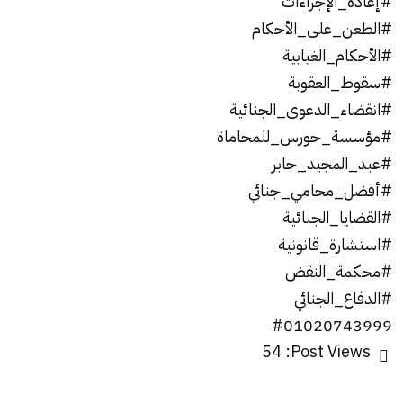
#إعادة_الإجراءات
#الطعن_على_الأحكام
#الأحكام_الغيابية
#سقوط_العقوبة
#انقضاء_الدعوى_الجنائية
#مؤسسة_حورس_للمحاماة
#عبد_المجيد_جابر
#أفضل_محامي_جنائي
#القضايا_الجنائية
#استشارة_قانونية
#محكمة_النقض
#الدفاع_الجنائي
#01020743999
54
Post Views: