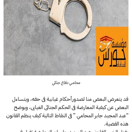
محامي دفاع جنائي
قد يتعرض البعض منا لصدور
أحكام غيابية
فى حقه، ويتساءل
البعض عن كيفية المعارضة فى الحكم الجنائى الغيابى، ويوضح
“عبد المجيد جابر المحامي ” فى النقاط التالية كيف ينظم القانون
هذه القضية.
يقول الخبير القانوني
عبد المجيد جابر
إن المعارضة تقبل في