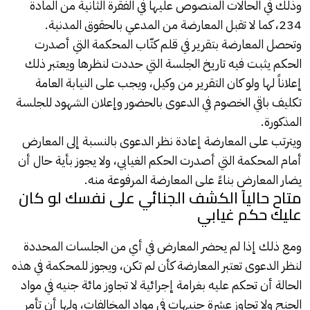
وذلك في الحالات المنصوص عليها في الفقرة الثانية من المادة
234، كما لا تقبل المعارضة من المدعي بالحقوق المدنية.
وتحصل المعارضة بتقرير في قلم كتّاب المحكمة التي أصدرت
الحكم يثبت فيه تاريخ الجلسة التي حددت لنظرها ويعتبر ذلك
إعلاناً لها ولو كان التقرير من وكيل، ويجب على النيابة العامة
تكليف باقي الخصوم في الدعوى بالحضور وإعلان الشهود للجلسة
المذكورة.
ويترتب على المعارضة إعادة نظر الدعوى بالنسبة إلى المعارض
أمام المحكمة التي أصدرت الحكم الغيابي، ولا يجوز بأية حال أن
يضار المعارض بناءً على المعارضة المرفوعة منه.
متاح حاليآ الكشف الجنائي على نفسك لو كان
عليك حكم غيابي
ومع ذلك إذا لم يحضر المعارض في أي من الجلسات المحددة
لنظر الدعوى تعتبر المعارضة كأن لم تكن، ويجوز للمحكمة في هذه
الحالة أن تحكم عليه بغرامة إجرائية لا تجاوز مائة جنيه في مواد
الجنح ولا تجاوز عشرة جنيهات في مواد المخالفات، ولها أن تأمر