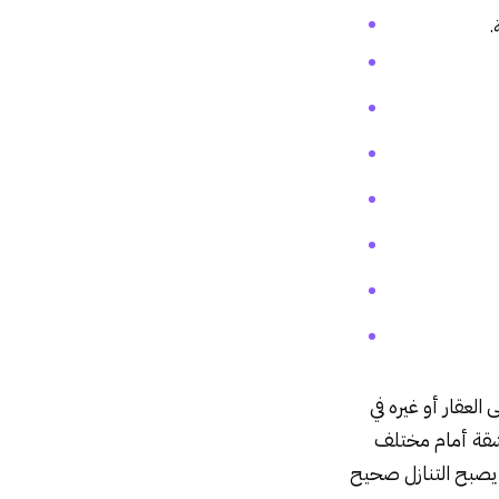
.
عقار أو غيره في
 شقة أمام مختلف
يصبح التنازل صحيح