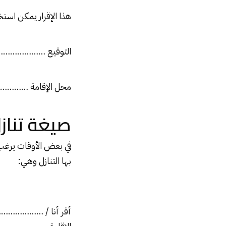
هذا الإقرار يمكن استخ
التوقيع ……………
محل الإقامة ……
صيغة تناز
في بعض الأوقات يرغب 
بها التنازل وهي:
أقر أنا / ……………