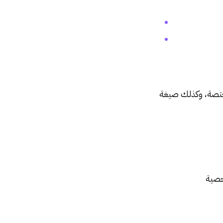
ختصة، وكذلك صيغة
صية