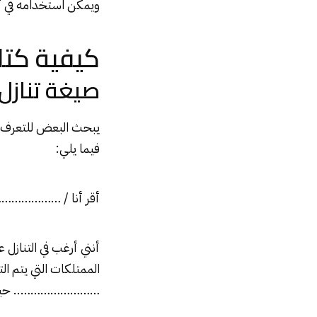
ويمكن استخدامه في 
كيفية كتا
صيغة تناز
يبحث البعض للتعرف عل
فيما يلي:
أقر أنا / …………
أنني أرغب في التنا
الممتلكات التي يتم 
…………………….. حيث 