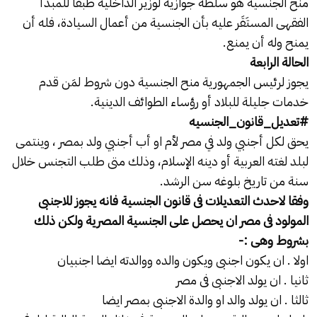
منح الجنسية هو سلطة جوازية لوزير الداخلية طبقاً للمبدأ
الفقهى المستَقَر عليه بأن الجنسية من أعمال السيادة، فله أن
يمنح وله أن يمنع.
الحالة الرابعة
يجوز لرئيس الجمهورية منح الجنسية دون شروط لمَن قدم
خدمات جليلة للبلاد أو رؤساء الطوائف الدينية.
#تعديل_قانون_الجنسيه
يحق لكل أجنبي ولد في مصر لأم او أب أجنبي ولد بمصر ، وينتمى
لبلد لغته العربية أو دينه الإسلام، وذلك متى طلب التجنس خلال
سنة من تاريخ بلوغه سن الرشد.
وفقا لاحدث التعديلات فى قانون الجنسية فانه يجوز للاجنبى
المولود فى مصر ان يحصل على الجنسية المصرية ولكن ذلك
بشروط وهى :-
اولا . ان يكون اجنبى ويكون والده ووالدته ايضا اجنبيان
ثانيا . ان يولد الاجنبى فى مصر
ثالثا . ان يولد والد او والدة الاجنبى بمصر ايضا