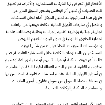
الأخطار التي تتعرض لها الشركات الاستثمارية والأفراد، ثم تطبيق
تلك التقنيات في تقليل أثر الإفلاس وتدهور السوق المالي عن
طريق عدة استراتيجيات: تمثيل الموكل أمام لجان الاستئناف
والفصل في منازعات الأوراق المالية, بكافة فروعها من نزاعات
تجارية, جنائية وإدارية. تقديم إجراءات وقائية وضمانات هادفة
لحماية الحقوق القانونية في قبول البنوك لتقديم القروض
والمؤسسات للتمويلات. اتخاذ قرارات من شأنها تزويد
المستثمرين بالمعلومات الكافية خلال الاستشارة القانونية, قبل
طلب أي قروض بنكية أو شراء الأسهم أو بيعها، وزيادة توعيتهم
بحقوقهم القانونية. تعزيز النظم الفعالة لتقوية الثقة في التعاملات
في أسواق الأوراق المالية. تقديم استشارات قانونية للمطالبين بها
في مختلف قضايا التمويل من تمويل عقاري, تأمين, العلاقات
والمعاملات البنكية والوكالات التجارية.
اتخذ الآن إجراء قانوني لابد من انتقاء المحامي الذي تتوفر به