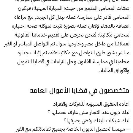
صفات المحامي المتميز من حيث؛ المهارة المهنية؛ فيكون
المحامي قادر على ممارسة عمله ببذل كل الجهد, مع مراعاة
اتصافه بالدهاء لإتقان عمله بصورة تثبت لموكله صحة اختياره
لمحامي مكاتبنا؛ فنحن نحرص على تقديم خدماتنا القانونية
لعملائنا من داخل مصر وخارجها سواء تم التواصل المباشر أو الغير
مباشر بشتى طرق التواصل مع مكاتبنا؛فقد تم إثبات جدارة
محامينا في ممارسة القانون وحل النزاعات في قضايا التمويل
والأوراق المالية.
متخصصون في قضايا الأموال العامه
اعاده الحقوق المنهوبه
للشركات
والافراد
ليك ديون عند التجار مش عارف تحصلها ؟
ليك شيكات البنك رفض يصرفها؟
– مهمتنا تحصيل الديون الخاصة بجميع تعاملاتكم مع الغير