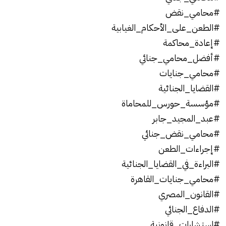
#محامي_نقض
#الطعن_على_الأحكام_الغيابية
#إعادة_محاكمة
#أفضل_محامي_جنائي
#محامي_جنايات
#القضايا_الجنائية
#مؤسسة_حورس_للمحاماة
#عبد_المجيد_جابر
#محامي_نقض_جنائي
#إجراءات_الطعن
#البراءة_في_القضايا_الجنائية
#محامي_جنايات_القاهرة
#القانون_المصري
#الدفاع_الجنائي
#استشارات_قانونية