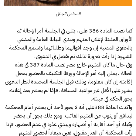
المحامي الجنائي
كما نصت المادة 386 على ، يتلى في الجلسة أمر الإحالة ثم
الأوراق المثبتة لإعلان المتهم وتبدي النيابة العامة والمدعي
بالحقوق المدنية إن وجد أقوالهما وطلباتهما وتسمع المحكمة
الشهود إذا رأت ضرورة لذلك ثم تفصل في الدعوى.
وفى حال ما كان المتهم خارج مصر نصت المادة 387 فى هذه
الحالة ، يعلن إليه أمر الإحالة وورقة التكليف بالحضور بمحل
إقامته إن كان معلوما، وذلك قبل الجلسة المحددة لنظر الدعوى
بشهر على الأقل غير مواعيد المسافة. فإذا لم يحضر بعد إعلانه،
يجوز الحكم في غيبته.
واكدت المادة 388على أنه لا يجوز لأحد أن يحضر أمام المحكمة
ليدافع أو ينوب عن المتهم الغائب. ومع ذلك يجوز أن يحضر
وكيله أو أحد أقاربه أو أصهاره ويبدي عذره في عدم الحضور. فإذا
رأت المحكمة أن العذر مقبول، تعين ميعاداً لحضور المتهم