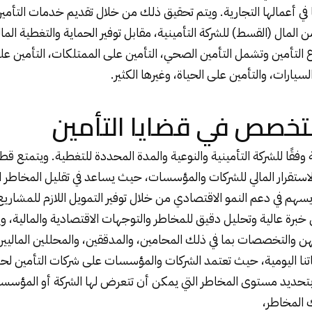
 في أعمالها التجارية. ويتم تحقيق ذلك من خلال تقديم خدمات التأم
المال (القسط) للشركة التأمينية، مقابل توفير الحماية والتغطية الما
ع التأمين وتشمل التأمين الصحي، التأمين على الممتلكات، التأمين ع
لسيارات، والتأمين على الحياة، وغيرها الكثير.
خصص في قضايا التأمين
 وفقًا للشركة التأمينية والنوعية والمدة المحددة للتغطية. ويتمتع قط
لاستقرار المالي للشركات والمؤسسات، حيث يساعد في تقليل المخاطر ا
يسهم في دعم النمو الاقتصادي من خلال توفير التمويل اللازم للمشاريع 
خبرة عالية وتحليل دقيق للمخاطر والتوجهات الاقتصادية والمالية، و
هن والتخصصات بما في ذلك المحامين، والمدققين، والمحللين الماليين
ياتنا اليومية، حيث تعتمد الشركات والمؤسسات على شركات التأمين لح
بتحديد مستوى المخاطر التي يمكن أن تتعرض لها الشركة أو المؤسسة ا
ك المخاطر،