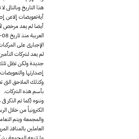
هذا التاريخ وبالتالى 
أيةتعويضات إلاعن إصدا
أيضا لم يعد مرخص ل
الإجبارى على المركبات
لم يعد لشركات التأمين
جديدة ولكن تظل تلك 
إصدارتها والتعويضات ا
وكذلك الملاحق التى ت
بأسم هذه الشركات.
وننوه (كما تم الذكر ف
الكترونياً من خلال الر
والمجمعة ويتم التعام
العاملين بالمنافذ المر
ما تتبعه المجمعة بشأ