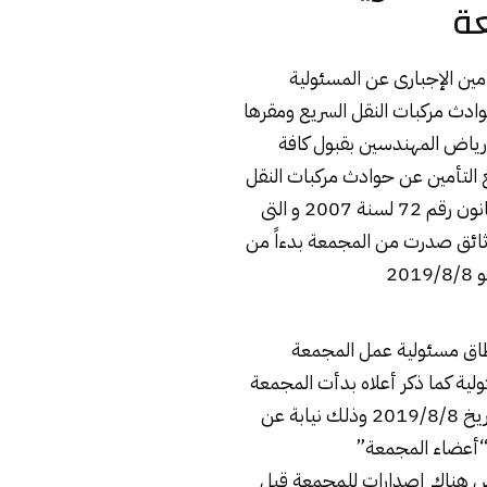
ة
مين الإجبارى عن المسئولية
وادث مركبات النقل السريع ومقرها
م رياض المهندسين بقبول كافة
التأمين عن حوادث مركبات النقل
السريع وفقاً لأحكام قانون رقم 72 لسنة 2007 و التى
ائق صدرت من المجمعة بدءاً من
20
نطاق مسئولية عمل المجمعة
لية كما ذكر أعلاه بدأت المجمعة
إصدار أول وثائقها بتاريخ 2019/8/8 وذلك نيابة عن
“أعضاء المجمعة”
س هناك إصدارات للمجمعة قبل