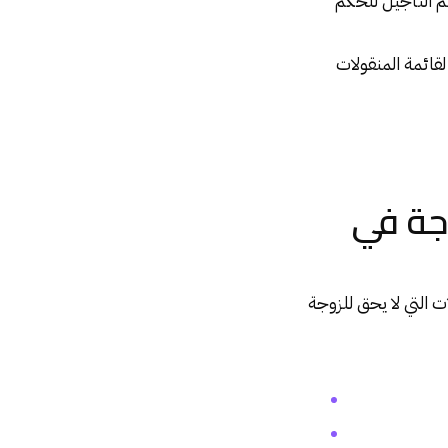
م التأجيل للحكم
قائمة المنقولات
جة في
 التي لا يحق للزوجة