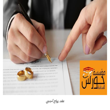
عقد زواج أجنبي