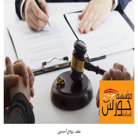
عقد زواج أجنبي