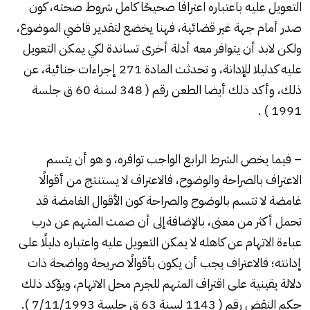
التعويل عليه باعتباره اعترافًا صحيحًا كامل شروط صحته، كون
صدر أمام جهة غير قضائية، فهنا يخضع لتقدير قاضي الموضوع،
ولكن لابد أن يتوافر معه أدلة أخرى تساندة لكي يمكن التعويل
عليه كدليلا للإدانة، و تحدثت المادة 271 إجراءات جنائية، عن
ذلك، وأكد ذلك أيضا الطعن رقم ( 348 لسنة 60 ق جلسة
1991 ) .
– فيما يخص الشرط الرابع الواجب توافره، و هو أن يتسم
الاعتراف بالصراحة والوضوح، فالاعتراف لا يستنتج من أقوالًا
غامضة لا تتسم بالوضوح والصراحة كون الأقوال الغامضة قد
تحمل أكثر من معنى، بالإضافةإلى أن صمت المتهم عن درب
عباءة الاتهام عن كاهله لا يمكن التعويل عليه واعتباره دليلًا على
إدانته؛ فالاعتراف يجب أن يكون بأقوالًا صريحة وواضحة ذات
دلالة يقينية على اقتراف المتهم للجرم محل الاتهام، ويؤكد ذلك
حكم النقض رقم ( 1143 لسنة 63 ق جلسة 7/11/1993 ).