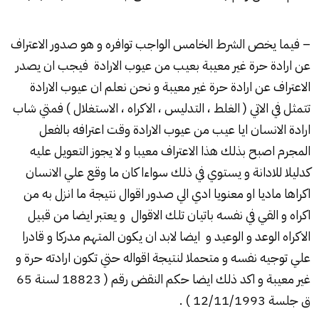
– فيما يخص الشرط الخامس الواجب توافره و هو صدور الاعتراف
عن ارادة حرة غير معيبة بعيب من عيوب الارادة فيجب ان يصدر
الاعتراف عن ارادة حرة غير معيبة و نحن نعلم ان عيوب الارادة
تتمثل في الاتي ( الغلط ، التدليس ، الاكراه ، الاستغلال ) فمتي شاب
ارادة الانسان ايا عيب من عيوب الارادة وقت اعترافه بالفعل
المجرم اصبح بذلك هذا الاعتراف معيبا و لا يجوز التعويل عليه
كدليلا للادانة و يستوي في ذلك سواءا كان ما وقع علي الانسان
اكراها ماديا او معنويا ادي الي صدور اقوال نتيجة ما انزل به من
اكراه و القي في نفسه باتيان تلك الاقوال و يعتبر ايضا من قبيل
الاكراه الوعد و الوعيد و ايضا لابد ان يكون المتهم مدركا و قادرا
علي توجيه نفسه و متحملا لنتيجة اقواله حتي تكون ارادته حرة و
غير معيبة و اكد ذلك ايضا حكم النقض رقم ( 18823 لسنة 65
ق جلسة 12/11/1993 ) .