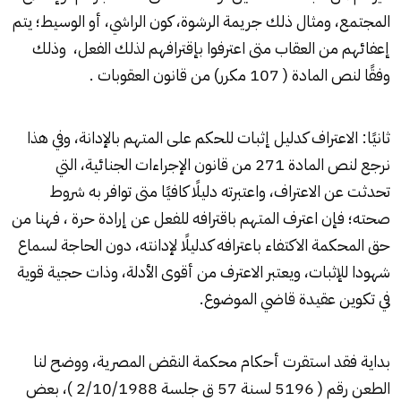
المجتمع، ومثال ذلك جريمة الرشوة، كون الراشي، أو الوسيط؛ يتم
إعفائهم من العقاب متى اعترفوا بإقترافهم لذلك الفعل، وذلك
وفقًا لنص المادة ( 107 مكرر) من قانون العقوبات .
ثانيًا: الاعتراف كدليل إثبات للحكم على المتهم بالإدانة، وفي هذا
نرجع لنص المادة 271 من قانون الإجراءات الجنائية، التي
تحدثت عن الاعتراف، واعتبرته دليلًا كافيًا متى توافر به شروط
صحته؛ فإن اعترف المتهم باقترافه للفعل عن إرادة حرة ، فهنا من
حق المحكمة الاكتفاء باعترافه كدليلًا لإدانته، دون الحاجة لسماع
شهودا للإثبات، ويعتبر الاعترف من أقوى الأدلة، وذات حجية قوية
في تكوين عقيدة قاضي الموضوع.
بداية فقد استقرت أحكام محكمة النقض المصرية، ووضح لنا
الطعن رقم ( 5196 لسنة 57 ق جلسة 2/10/1988 )، بعض