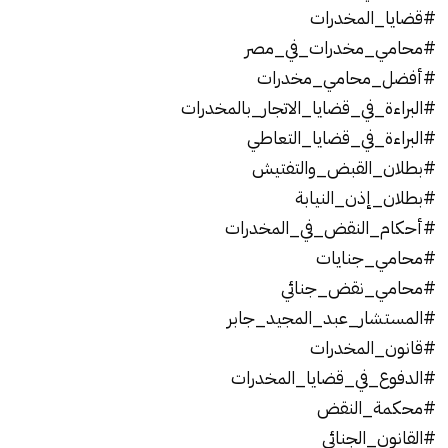
#قضايا_المخدرات
#محامي_مخدرات_في_مصر
#أفضل_محامي_مخدرات
#البراءة_في_قضايا_الاتجار_بالمخدرات
#البراءة_في_قضايا_التعاطي
#بطلان_القبض_والتفتيش
#بطلان_إذن_النيابة
#أحكام_النقض_في_المخدرات
#محامي_جنايات
#محامي_نقض_جنائي
#المستشار_عبد_المجيد_جابر
#قانون_المخدرات
#الدفوع_في_قضايا_المخدرات
#محكمة_النقض
#القانون_الجنائي