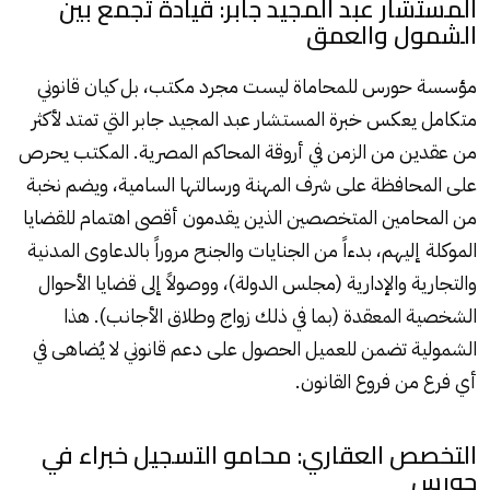
المستشار عبد المجيد جابر: قيادة تجمع بين
الشمول والعمق
مؤسسة حورس للمحاماة ليست مجرد مكتب، بل كيان قانوني
متكامل يعكس خبرة المستشار عبد المجيد جابر التي تمتد لأكثر
من عقدين من الزمن في أروقة المحاكم المصرية. المكتب يحرص
على المحافظة على شرف المهنة ورسالتها السامية، ويضم نخبة
من المحامين المتخصصين الذين يقدمون أقصى اهتمام للقضايا
الموكلة إليهم، بدءاً من الجنايات والجنح مروراً بالدعاوى المدنية
والتجارية والإدارية (مجلس الدولة)، ووصولاً إلى قضايا الأحوال
الشخصية المعقدة (بما في ذلك زواج وطلاق الأجانب). هذا
الشمولية تضمن للعميل الحصول على دعم قانوني لا يُضاهى في
أي فرع من فروع القانون.
التخصص العقاري: محامو التسجيل خبراء في
حورس