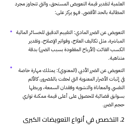
العلمية لتقدير قيمة التعويض المستحق، والتي تتجاوز مجرد
المطالبة بالحد الأقصى. فهو يركز على:
التعويض عن الضرر المادي: التقييم الدقيق للخسائر المالية
المباشرة، مثل تكاليف العلاج، وفواتير الإصلاح، وتقدير
الكسب الفائت (الأرباح المفقودة بسبب الضرر) بدقة
متناهية.
التعويض عن الضرر الأدبي (المعنوي): يمتلك مهارة خاصة
في إثبات الأضرار المعنوية التي لحقت بالمُضرور، كالألم
النفسي والمعاناة والتشويه وفقدان السمعة، وربطها
بسوابق قضائية للحصول على أعلى قيمة ممكنة توازي
حجم الضرر.
2. التخصص في أنواع التعويضات الكبرى