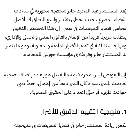
يُعد المستشار عبد المجيد حابر شخصية محورية في ساحات
القضاء المصري، حيث يحظى بتقدير واسع النطاق ك ـأفضل
محامي قضايا التعويضات في مصر . إن هذا التخصص الدقيق
يتطلب مزيجاً فريداً من الإلمام بالقانون المدني والجنائي والإداري،
ومهارة استثنائية في تقدير الأضرار المادية والمعنوية، وهو ما يتميز
به المستشار حابر وفريقه في مؤسسة حورس للمحاماة.
إن التعويض ليس مجرد قيمة مالية، بل هو إعادة إنصاف لضحية
تعرضت للضرر، سواء كان الضرر ناتجاً عن إهمال، خطأ طبي،
حوادث طرق، أو حتى اعتداء على الحقوق المعنوية.
1. منهجية التقييم الدقيق للأضرار
تكمن ريادة المستشار حابر في قضايا التعويضات في منهجيته