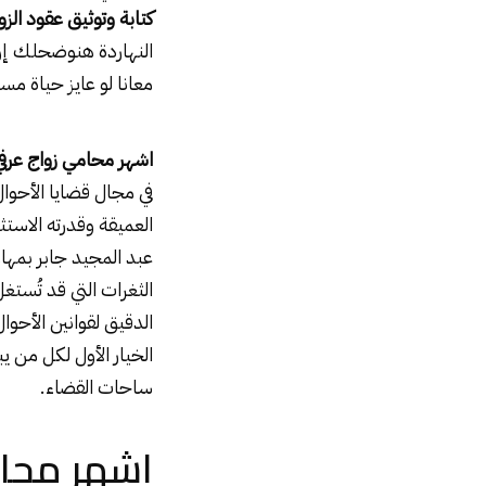
كتابة وتوثيق عقود الزوا
النهاردة هنوضحلك إزاي
معانا لو عايز حياة مست
اشهر محامي زواج عرفي
في مجال قضايا الأحوا
العميقة وقدرته الاستث
عبد المجيد جابر بمها
الثغرات التي قد تُست
الدقيق لقوانين الأحو
الخيار الأول لكل من ي
ساحات القضاء.
اشهر محا