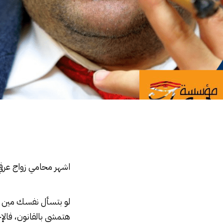
اشهر محامي زواج عرفي في مصر
اشهر محامي زواج عرفي
لو بتسأل نفسك مين 
هتمشي بالقانون، فالإ