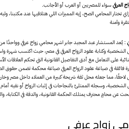
ج العرفي
سواء للمصريين أو العرب أو الأجانب.
 تختار المحامي الصح، إيه المميزات اللي هتلاقيها عند مكتبنا، وليه
قرة وآمنة
: يُعد المستشار عبد المجيد جابر اشهر محامي زواج
عرفي
وواحدًا من 
ل الشخصية وكتابة عقود الزواج
العرفي
في مصر، حيث اكتسب شهرة واس
نائية على التعامل مع أدق التفاصيل القانونية التي تحكم العلاقات الأس
رة فائقة في صياغة عقود
الزواج
العرفي
صياغة محكمة تضمن حقوق الطر
غل لاحقًا، مما جعله محل ثقة شريحة كبيرة من العملاء داخل مصر وخا
ال الشخصية، وسجله الممتلئ بالنجاحات في إثبات الزواج أو نفيه أمام
بحث عن محامٍ محترف يمتلك الحكمة القانونية، والدقة في الكتابة، وا
مي زواج عرفي