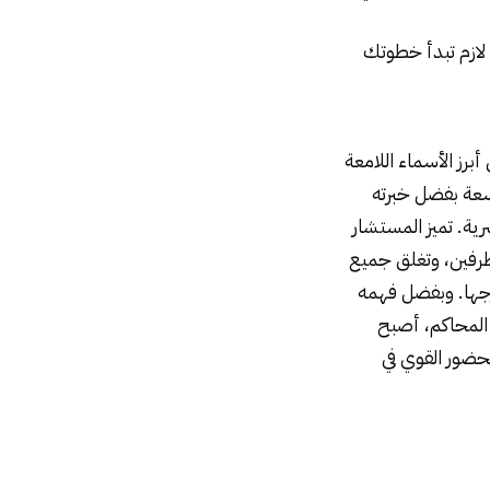
 لازم تبدأ خطوتك
أبرز الأسماء اللامعة
عة بفضل خبرته
رية. تميز المستشار
فين، وتغلق جميع
رجها. وبفضل فهمه
 المحاكم، أصبح
لحضور القوي في