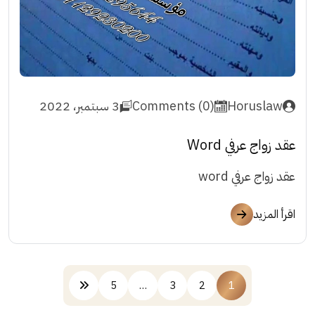
Horuslaw
Comments (0)
3 سبتمبر، 2022
عقد زواج عرفي Word
عقد زواج عرفي word
اقرأ المزيد
5
…
3
2
1