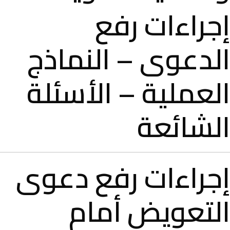
إجراءات رفع
الدعوى – النماذج
العملية – الأسئلة
الشائعة
إجراءات رفع دعوى
التعويض أمام