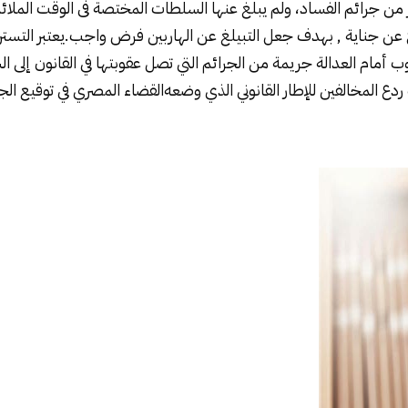
ر من جرائم الفساد، ولم يبلغ عنها السلطات المختصة فى الوقت الملائ
 عن جناية , بهدف جعل التبيلغ عن الهاربين فرض واجب.يعتبر التست
أمام العدالة جريمة من الجرائم التي تصل عقوبتها في القانون إلى ا
دع المخالفين للإطار القانوني الذي وضعه
القضاء المصري
في توقيع ال