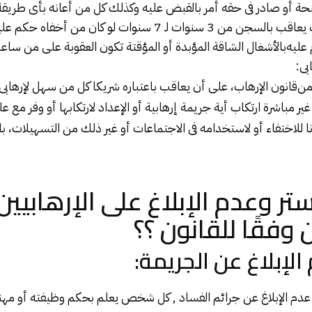
نحة أو صادر فى حقه أمر بالقبض عليه وكذلك كل من أعانه بأى طريقة
القضاء مع علمه بذلك يعاقب بالسجن من 3 سنوات لـ 7 سنوات لو كان 
عليه
بالأشغال الشاقة المؤبدة
أو المؤقتة تكون العقوبة على من ساع
بى:
من
قانون الإرهاب
، على أن يعاقب باعتباره شريكا كل من سهل لإرهابى 
ير مباشرة ارتكاب أية جريمة إرهابية أو الإعداد لارتكابها أو وفر مع ع
ا للاختفاء أو لاستخدامه فى الاجتماعات أو غير ذلك من التسهيلات،
ب
تر وعدم الإبلاغ على الإرهابيين
وفقًا للقانون ؟؟
لإبلاغ عن الجريمة:
جرائم الفساد
, كل شخص يعلم بحكم وظيفته أو مهنته 