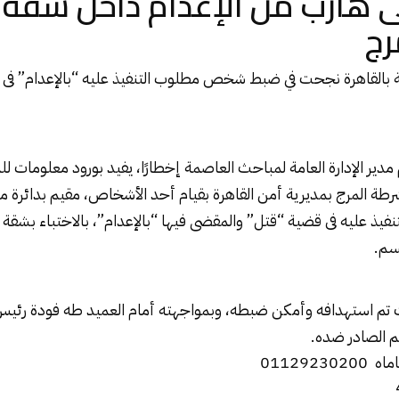
 هارب من الإعدام داخل شقة 
رج
نية بالقاهرة نجحت في ضبط شخص مطلوب التنفيذ عليه “بالإعدام” فى
 مدير الإدارة العامة لمباحث العاصمة إخطارًا، يفيد بورود معلومات ل
 المرج بمديرية أمن القاهرة بقيام أحد الأشخاص، مقيم بدائرة مر
فيذ عليه فى قضية “قتل” والمقضى فيها “بالإعدام”، بالاختباء بشق
قسم.
ت تم استهدافه وأمكن ضبطه، وبمواجهته أمام العميد طه فودة رئ
م الصادر ضده.
011292