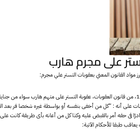
ستر على مجرم هارب
 مواد القانون المعني بعقوبات التستر علي مجرم:
تناولت المادة رقم 144، من قانون العقوبات، عقوبة التستر على متهم هارب سواء من
 رقم 144 عقوبات على أنه : “كل من أخفى بنفسه أو بواسطة غيره شخصا فر بعد
رًا فى حقه أمر بالقبض عليه وكذا كل من أعانه بأى طريقة كانت على 
يعاقب طبقا للأحكام الآتية: