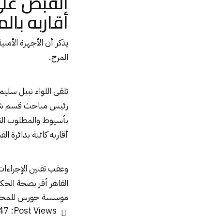
القبض على
أقاربه بالم
يذكر أن الأجهزة الأم
المرج.
تلقى اللواء نبيل سليم
رئيس مباحث قسم شرطة
بأسيوط والمطلوب التن
أقاربه كائنة بدائرة ال
وعقب تقنين الإجراءا
القاهر أقر بصحة الحك
موسسة حورس للمحاماه 30200
47
Post Views: