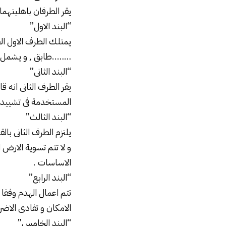
يقر الطرفان باهليتهما 
“البند الاول”
يمتلك الطرف الاول ا
……..طابق , و يشمل كل
“البند الثانى”
يقر الطرف الثانى انه 
المستخدمة فى تشييده و
“البند الثالث”
يلتزم الطرف الثانى بال
و لا تتم تسوية الارض ا
الاساسات .
“البند الرابع”
تتم اعمال الهدم وفقا 
الامكان و تفادى الاضرار
“البند الخامس”