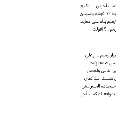
كمستأجرين … الكلام
فيه ؟؟ اقولك ياسيدى
ميم بناء على معاينه
مم ..؟ اقولك
رار ترميم … وعلى
ن قيمة الإيجار
لى الناس وتحصل
لى نفسك انت كمان
ى حيحدده الخبير مش
 بموافقتك كمستأجر