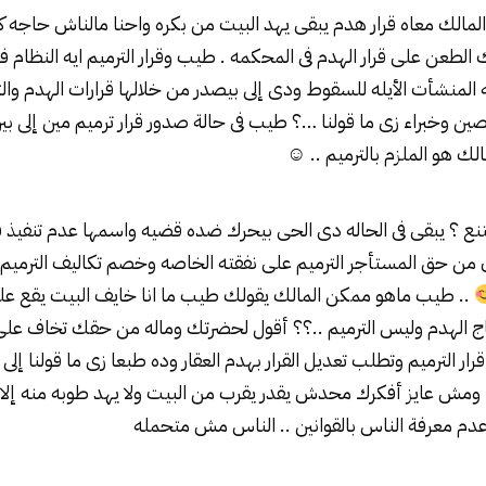
لمالك معاه قرار هدم يبقى يهد البيت من بكره واحنا مالناش حاجه 
طعن على قرار الهدم فى المحكمه . طيب وقرار
الترميم
ايه النظام 
المنشأت الأيله للسقوط ودى إلى بيصدر من خلالها قرارات الهدم والتر
ن وخبراء زى ما قولنا …؟ طيب فى حالة صدور قرار ترميم مين إلى بير
لك هو الملزم بالترميم .. ☺
تنع ؟ يبقى فى الحاله دى الحى بيحرك ضده قضيه واسمها عدم تنفيذ ق
ن من حق المستأجر الترميم على نفقته الخاصه وخصم تكاليف الترميم م
.. طيب ماهو ممكن المالك يقولك طيب ما انا خايف البيت يقع ع
اج الهدم وليس الترميم ..؟؟ أقول لحضرتك وماله من حقك تخاف ع
 الترميم وتطلب تعديل القرار بهدم العقار وده طبعا زى ما قولنا إل
مش عايز أفكرك محدش يقدر يقرب من البيت ولا يهد طوبه منه إلا
دم معرفة الناس بالقوانين .. الناس مش متحمله