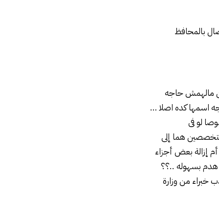
صال بالمحافظ
ن مالهمش حاجه
ه اسمها كده اصلا …
صا لو فى
متخصصين هما إلى
 أم إزالة بعض أجزاء
هدم بسهوله ..؟؟
 خبراء من وزارة