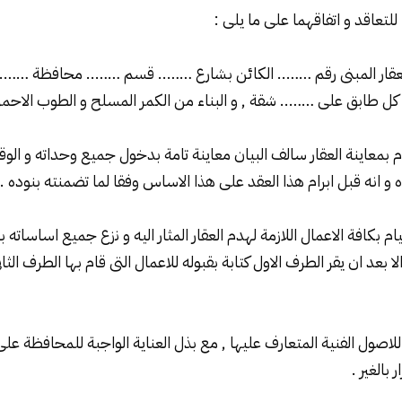
للتعاقد و اتفاقهما على ما يلى :
لعقار المبنى رقم …….. الكائن بشارع …….. قسم …….. محافظة ……..
 طابق على …….. شقة , و البناء من الكمر المسلح و الطوب الاحمر , 
قام بمعاينة العقار سالف البيان معاينة تامة بدخول جميع وحداته و الو
 انه قبل ابرام هذا العقد على هذا الاساس وفقا لما تضمنته بنوده .
قيام بكافة الاعمال اللازمة لهدم العقار المثار اليه و نزع جميع اساساته 
لا بعد ان يقر الطرف الاول كتابة بقبوله للاعمال التى قام بها الطرف الثا
للاصول الفنية المتعارف عليها , مع بذل العناية الواجبة للمحافظة عل
 بالغير .