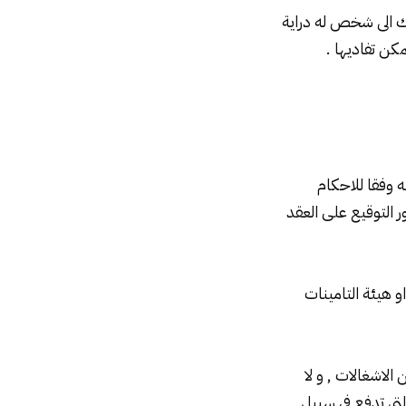
لك الى شخص له دراية
كن تفاديها .
ه وفقا للاحكام
ر التوقيع على العقد
و هيئة التامينات
لاشغالات , و لا
لتى تدفع فى سبيل