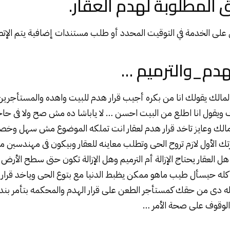
اق المطلوبة لهدم العقار.
على الخدمة في التوقيت المحدد أو طلب مستندات إضافية يتم الإت
هدم_والترميم …
المالك يقولك انا من بكره أجيب قرار
هدم
للبيت واهده والمستأجري
 ويقول انا اطلع من البيت احسن … لا ياباشا ده مش صح ولا فى حاج
مالك وعايز تاخد قرار هدم لعقار انت تملكه الموضوع مش سهل وخصو
 الأول لازم تروح الحى وتطلب معاينه للعقار وبيكون فى مهندسين 
 هل العقار يحتاج الإزالة أم الترميم وهل الإزالة تكون حتى سطح الأرض
كله حيسأل طيب ماهو ممكن يظبط الدنيا مع بتوع الحى وياخد قرار 
ه دى من حقك كمستأجر الطعن على قرار الهدم والمحكمه بتأمر بندب
لوقوف على صحة الأمر …