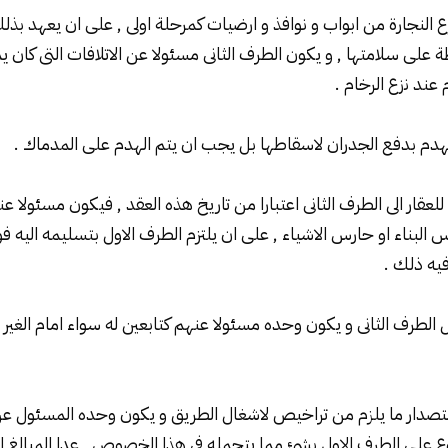
زع النجارة من ابواب و نوافذ و ارضيات كمرحلة اولى , على ان يعهد بذ
 على سلامتها , و يكون الطرف الثانى مسئولا عن الاتلافات التى كان يم
 عند نزع الرخام .
الهدم بدفع الجدران لاسقاطها بل يجب ان يتم الهدم على المدماك .
لعقار الى الطرف الثانى اعتبارا من تاريخ هذه العقد , فيكون مسئولا عن
 البناء او حارس الاشياء , على ان يلتزم الطرف الاول بتسليمه اليه فو
ه ذلك .
ل الطرف الثانى و يكون وحده مسئولا عنهم كتابعين له سواء امام الغير ا
استصدار ما يلزم من تراخيص لاشغال الطريق و يكون وحده المسئول عن ا
وع على الطرف الاول بشئ مما يتحمله فى هذا الخصوص , عدا المبالغ ا