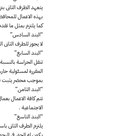
يتعهد الطرف الثانى بن
بهذه الاعمال للمحافظة
كما يلتزم بمثل ما تقدم
“البند السادس”
لا يجوز للطرف الثانى 
“البند السابع”
تنقل الحراسة بالنسبة ل
المقررة لمسئولية حارس
بموجب محضر يثبت في
“البند الثامن”
تتم كافة الاعمال بعما
الاجتماعية .
“البند التاسع”
يلتزم الطرف الثانى ب
يكون له الحق فى الرج