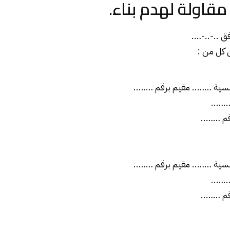
قاولة لهدم بناء.
فق ..-..-….
ن كل من :
……..
قم ……..
……..
قم ……..