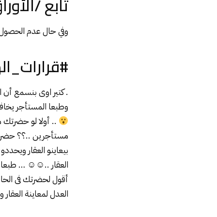
تابع /الأور
وفي حال عدم الحصول 
#قرارات_ال
. كتير اوى بنسمع أن 
وطبعا المستأجر يخاف
.. أولا لو حضرتك 
مستأجرين ..؟؟ حضرتك
بيعاينو العقار ويحددو
العقار ..☺☺ … طبعا 
أقول لحضرتك فى الحال
العدل لمعاينة
العقار
وا