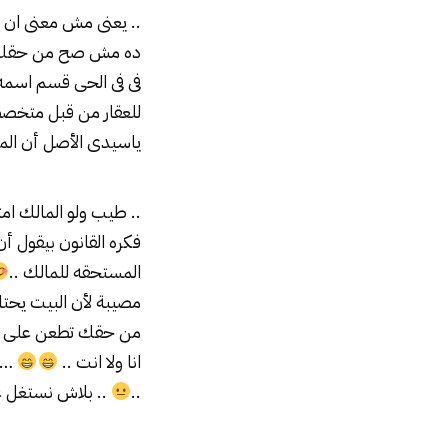
.. يعنى مش معنى ان ا
ده مش صح من حقك ال
فى فى الحى قسم اسمه 
للعقار من قبل متخصصي
ياسيدى الأصل أن الما
.. طيب ولو المالك ام
فكره القانون بيقول أ
المستحقه للمالك ..
مصيبة لأن البيت يحت
من حقك تطعن على قرار
انا ولا انت ..
… و
..
.. بلاش نستغل ع