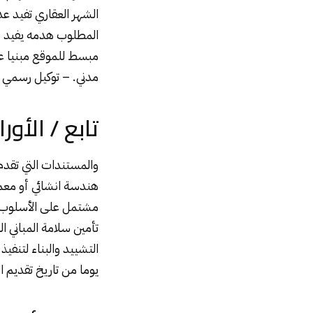
الشهر العقاري تفيد عد
المطلوب هدمه يفيد بع
مبسط للموقع مبنيا ع
مدني. – توكيل رسمي في
تابع / الأو
والمستندات التي تقدم
هندسة انشائي أو معما
مشتمل على الأسلوب ال
تأمين سلامة المباني ا
يوما من تاريخ تقديم 