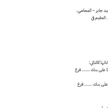
يد جابر
– المحامي.
مقيم في
ناتها كالتالي:
ا على بنك ……. فرع
على بنك ……. فرع