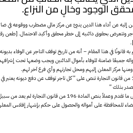
قق الوجود وخالٍ من النزاع.
 إليه عن أداء هذا الدين ينبئ عن مركز مالي مضطرب ووقوعه في ضا
انونًا في هذا المقام – أنه من تاريخ توقف التاجر عن الوفاء بديونه ا
له جميعًا ضامنة للوفاء بأموال الدائنين ويجب وضعها تحت إشرافهم 
منها مركز المعلن إليهم ومحل تجارتهم وأي فرع آخر لهم.
وحيث إن المادة 195 من قانون التجارة تنص على ” كل تاجر توقف عن دفع ديونه يعتبر 
صدر بذلك ”
وحيث إنه وبالبناء على ما تقدم وعملاً بنص المادة 196 من قانون ال
لقضاء للمحافظة على أمواله والحصول على حكم بإشهار إفلاس المعلن 