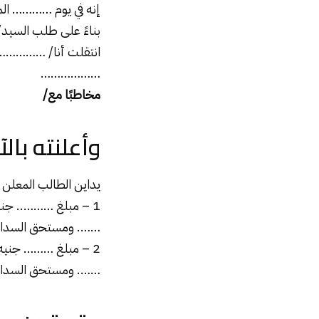
إنه في يوم ………… ا
بناءً على طلب السيد
انتقلت أنا/ …………
………………
مخاطبًا مع
/
وأعلنته بال
يداين الطالب المعلن 
1 – مبلغ ……….. جن
……. ومستحق السداد في
2 – مبلغ ……… جنيه (……………… جنيه فقط لا غير) بموجب
……. ومستحق السداد في