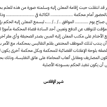
ر قد انتقلت حيث إقامة المعلن إليه وسلمته صورة من هذه للعلم بما
فته بالحضور أمام محكمة ……………….. الكائنة في ……………………. وذلك 
 صباح يوم ………… الموافق ../ ../ ….، ليسمع المعلن إليه الحكم بإ
خ مؤقت للتوقف عن الدفع وتعيين أحد السادة قضاة المحكمة مأمورًا للت
ضع الأختام على مكتب المعلن إليه المبين بصدر الصحيفة وأي مقر آخر
ى أن يندب لذلك الموظف المختص بقلم التفاليس بمحكمة، مع الأمر 
لصقه بلوحة الإعلانات القضائية للمحكمة وبكل محكمة أخرى يكون ل
تكون المصاريف ومقابل أتعاب المحاماة على عاتق التفليسة، وذلك ب
لى أن يكون تنفيذ الحكم بمسودته الأصلية
شهر الإفلاس