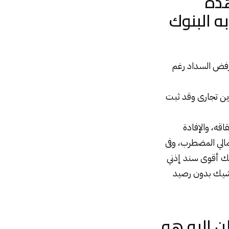
هذه
ه البنوك
 رفض السداد رغم
ن تجارى وقد ثبت
قه، والإفادة
مالي المضطرب، وفى
شيك أقوى سند إذني
ء شيك بدون رصيد
ن إليه هو