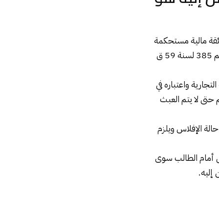
ئقة مالية مستحكمة
تزعزع معها ائتمان التاجر وتتعرض بحقوق دائنيه إلى خطر محقق وأكيد الاحتمال. [طعن رقم 385 لسنة 59 ق
لتجارية واعتباره في
حتى لا يتم العبث
في حالة الإفلاس ويلزم
تجارة لم يعد من سبيل أمام الطالب سوى
إليه.