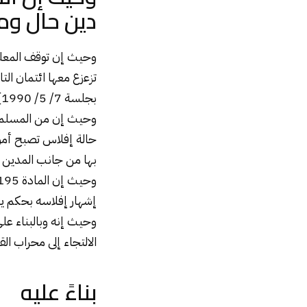
دين حال ومح
وحيث إن توقف المعلن
بجلسة 7/ 5/ 1990].
وحيث إن من المسلم به ق
حالة إفلاس تصبح أموا
بها من جانب المدين و
إشهار إفلاسه بحكم ي
الالتجاء إلى محراب ا
بناءً عليه