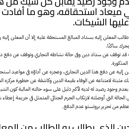
دم وجود رصيد يقابل كل شيك من 
 ميعاد استحقاقه، وهو ما أفادت ب
ليها الشيكات.
لب المعلن إليه بسداد المبالغ المستحقة عليه إلا أن المعلن إليه
يحرك ساكنًا.
 قد توقف عن سداد دين وفى حالة نشاطه
التجاري
وتوقف عن دفع دي
لمذكورة.
إليه عن دفع هذا الدين التجاري، وعجزه عن أداؤه في مواعيد استحقا
لك مثبتة لامتناعه عن الوفاء بقيمة الدين وكاشفة عن خطورة مركزه ال
 بعدم وجود رصيد له لديه لأكبر دليل على سوء حالته المالية كون ال
الحالة التي أوصلته لارتكاب الجرم الجنائي المتمثل في جريمة إعطا
أعظم من تحرير بروتستو عدم الدفع.
ين الذي يطالب به الطالب من المعل