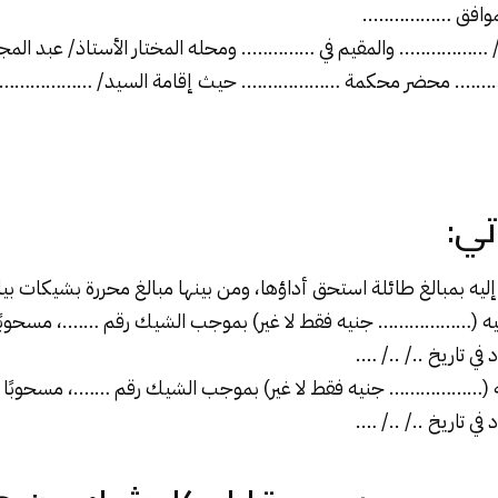
لموافق ……………..
/ …………….. والمقيم في ………….. ومحله المختار الأستاذ/
عبد المج
………. محضر محكمة ………………. حيث إقامة السيد/ ………………. ال
آتي
:
إليه بمبالغ طائلة استحق أداؤها، ومن بينها مبالغ محررة
بشيكات
بيا
يه (……………… جنيه فقط لا غير) بموجب الشيك رقم …….، مسحوبً
 تاريخ ../ ../ ….
الشيك
رقم …….، مسحوبًا 
 تاريخ ../ ../ ….