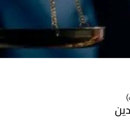
)
دين