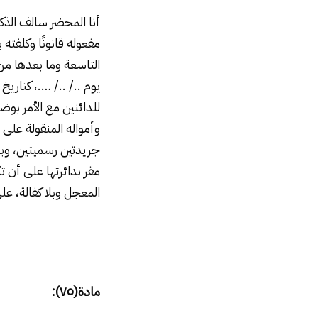
أنا المحضر سالف الذك
مفعوله قانونًا وكل
التاسعة وما بعدها من
يوم ../ ../ ….، كتاري
للدائنين مع الأمر بو
وأمواله المنقولة عل
جريدتين رسميتين، وب
مقر بدائرتها على أن 
المعجل وبلا كفالة، ع
مادة(٧٥):