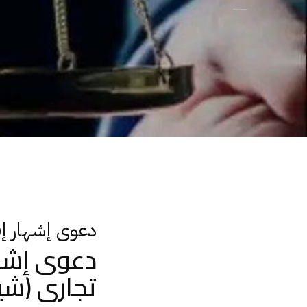
دعوى إشهار إفلاس تاجر توقف عن دفع دين تجارى (شيك)
دعوى إشهار إ
دعوى إشها
تجارى (شي