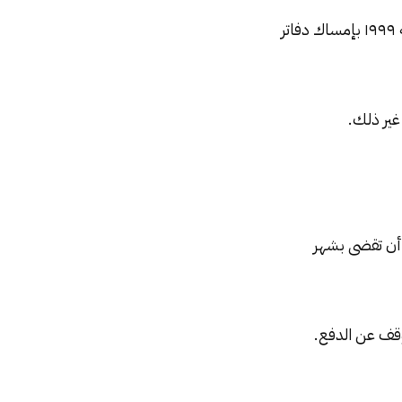
يعد في حالة إفلاس كل تاجر ملزم بموجب أحكام قانون التجارة الصادر بالقانون رقم ١٧ لسنة ١٩٩٩ بإمساك دفاتر
غير ذلك.
 أن تقضى بشهر
توقف عن الدفع.