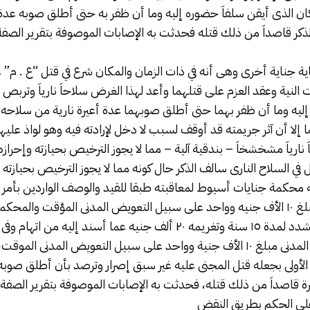
مكان الذى أيقن سلفاَ حضوره إليه وما أن ظفر به حتى أطلق صوبه عدة 
لذكر قاصداَ من ذلك قتله فحدثت به الإصابات الموصوفة بتقرير الصفة 
ية جناية أخرى وهى أنه في ذات الزمان والمكان شرع في قتل “ع . م” ع
النية وعقد العزم على قتلهما وأعد لهذا الغرض سلاحاَ نارياَ وتربص ل
ليه وما أن ظفر بهما حتى أطلق صوبهما عدة أعيرة نارية من سلاحه ا
إلا أن آثر جريمته قد أوقف لسبب لا دخل لإرادته فيه وهو لواذ عليهما 
نارياَ مشخشخاَ – بندقية آلية – مما لا يجوز الترخيص بحيازته وإحراز
 السلاح النارى سالف الذكر حال كونه مما لا يجوز الترخيص بحيازته أ
ته محكمة جنايات أسيوط لمعاقبته طبقا للقيد والوصف الواردين بأمر ا
المجنى عليه مدنياَ بمبلغ ١٠ الأف جنيه وواحد على سبيل التعويض المدنى المؤقت و
بمعاقبته بالسجن المشدد لمدة ١٥ سنة وتغريمه ٢٠ ألف جنيه عما أسند إلي
يؤدى للمدعين بالحق المدنى مبلغ ١٠ الأف جنية وواحد على سبيل التعويض المدنى
الأولى بجعله قتل المجنى عليه غير سبق إصرار وترصد بأن أطلق صوب
رة قاصداَ من ذلك قتله، فحدثت به الإصابات الموصوفة بتقرير الصفة 
لى الحكم بطريق النقض