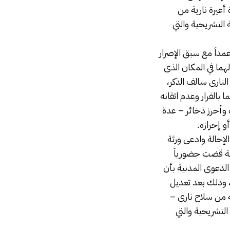
أعيرة نارية من
التشريحية والتي
مداَ مع سبق الإصرار
هما في المكان الذى
لنارى سالف الذكر،
بالفرار وعدم اتقانه
ه وأحرز ذخائر – عدة
و إحرازه.
لإحالة وادعى ورثة
المحكمة قضت حضورياَ
ه من اتهام وفى الدعوى المدنية بأن
 الموقت، وذلك بعد تعديل
ه من سلاح نارى –
التشريحية والتي