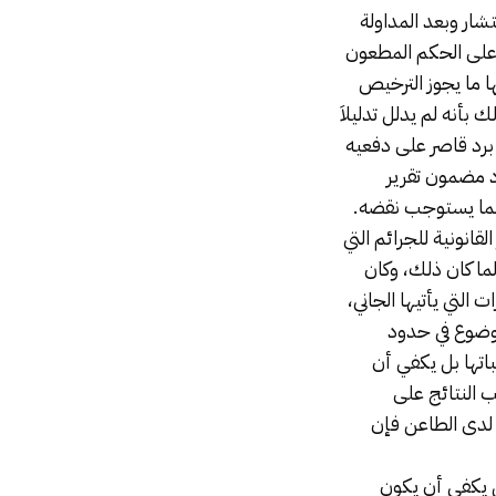
شار وبعد المداولة
 على الحكم المطعون
ها ما يجوز الترخيص
بأنه لم يدلل تدليلاَ
 برد قاصر على دفعيه
د مضمون تقرير
 بما يستوجب نقضه.
قانونية للجرائم التي
لما كان ذلك، وكان
 التي يأتيها الجاني،
موضوع في حدود
باتها بل يكفي أن
 النتائج على
ا لدى الطاعن فإن
ل يكفي أن يكون