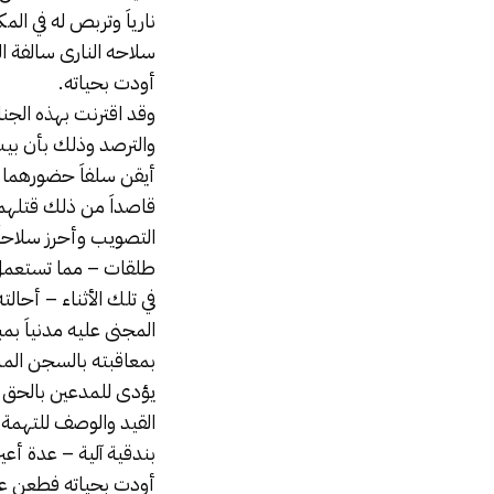
نارياَ وتربص له في ال
سلاحه النارى سالفة ا
أودت بحياته.
وقد اقترنت بهذه الجنا
والترصد وذلك بأن بيت 
أيقن سلفاَ حضورهما إ
قاصداَ من ذلك قتلهما 
التصويب وأحرز سلاحاَ 
طلقات – مما تستعمل في
في تلك الأثناء – أحال
القيد والوصف للتهمة 
بندقية آلية – عدة أعي
أودت بحياته فطعن ع