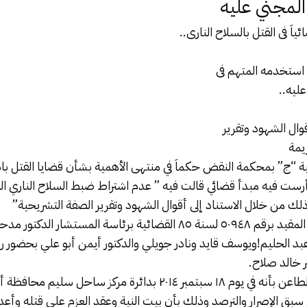
المجني عليه
ياَ فى القتل
بالسلاح النارى
..
استخدمه المتهم فى
ليه..
قوال الشهود وتقرير
يمة
ية “ج” بمحكمة النقض حكماَ في منتهى الأهمية بشأن قضايا القتل ب
ث أرست فيه مبدأ قضائي قالت فيه ” عدم اشتراط ضبط السلاح الناري 
لك من خلال الاستناد إلى أقوال الشهود وتقرير الصفة التشريحية”
صدر الحكم فى الطعن المقيد برقم ٥٠٩٤٨ لسنة ٨٥ القضائية برئاسة المس
 الحليم!ويوسف قايد ونادر جويلي والدكتور أيمن أبو علي بحضور ر
 خالد صلاح.
اتهمت النيابة العامة الطاعن بأنه في يوم ١٨ سبتمبر ٢٠١٤ بدائرة مركز
 سبق الإصرار والترصد وذلك بأن بيت النية وعقد العزم على قتله وأعد