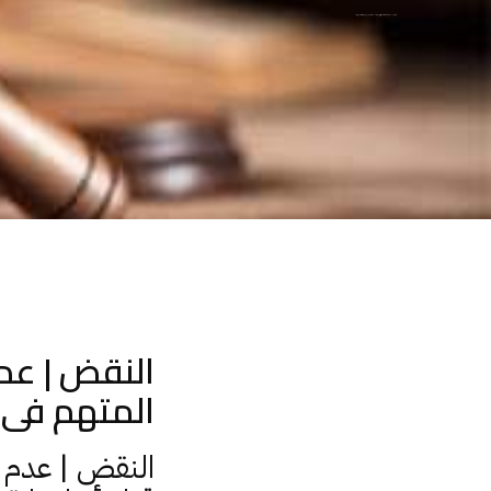
النقض | عدم اشتراط ضبط السلاح الناري الذى استخدمه المتهم فى قتل أو إصابة المجني عليه
النقض | عد
المتهم فى 
النقض | عدم ا