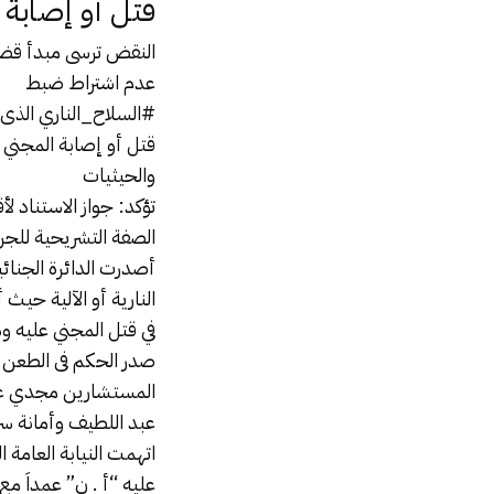
قتل أو إصابة 
النقض
ترسى مبدأ قضائ
عدم اشتراط ضبط
#السلاح_الناري الذى 
قتل أو إصابة المجني ع
والحيثيات
تؤكد: جواز الاستناد لأ
الصفة التشريحية للجر
أصدرت الدائرة الجنائ
النارية أو الآلية حي
في قتل المجني عليه وذ
المستشارين مجدي عبد
عبد اللطيف وأمانة سر
عليه “أ . ن” عمداَ مع