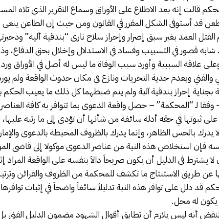
كم قالت إنه بعد الاطلاع على الأوراق وسماع التقرير الذي تلاه المست
طعن قد أستوفى الشكل المقرر في القانون ومن حيث إن الطاعن ينعى
م القتل العمد بغير سبق إصرار وإحراز سلاح نارى “بندقية ألية” وذخيرت
د شابه قصور في التسبيب وفساد في الاستدلال وإخلال بحق الدفاع، وذلك 
وعلى علاقة السببية وأورد سبب الوفاة ما ليس له أصل في الأوراق ورد
لي والفني وبعدم جدية التحريات ونازع في مكان حدوث الواقعة ولم يور
ة بجناية إحراز بندقية آلية ولم يتم ضبطهما كل ذلك ما يعيب الحكم
فقا لـ “المحكمة” – حصل واقعة الدعوى بما تتوافر به كافة العناصر ال
على ثبوتها في حقه أدلة سائغة من شأنها أن تؤدى إلى ما رتبه عليها، 
 لا يدرك بالحس الظاهر، وإنما يدرك بالظروف المحيطة بالدعوى والإمارات
فسه فإن استخلاص هذه النية من عناصر الدعوى موكولا إلى قاضى ال
لا يشترط فى الدليل أن يكون صريحاَ دالاَ بنفسه على الواقعة المراد إث
 عن طريق الاستنتاج ما تكشف للمحكمة من الظروف والقرائن وترتيب
كم قد دلل على توافر هذه النية تدليلاَ سائغاَ واضحاَ في إثبات توافره
 يكون له محل.
نقض أنه ليس يلازم أن تطابق أقوال الشهود مضمون الدليل الفني ب