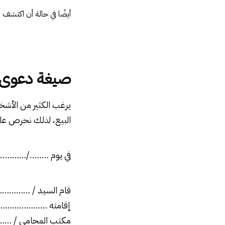
أيضًا في حالة أن اكتشف
صيغة دعوى 
يرغب الكثير من الأشخ
البيع، لذلك نحرص على
في يوم ……../……….
قام السيد / ………
إقامته …………………
مكتب المحامي /