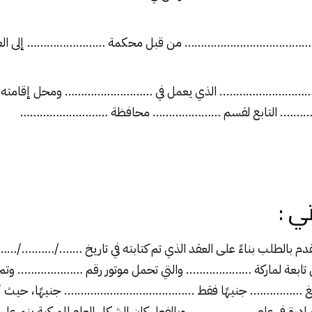
 …………………………………… من قبل محكمة …………………… إلى العنوان
…………………….. الذي يعمل في ……………………… ومحل إقامته
. التابع لقسم ………………… محافظة ………………………
تي :
م بالطلب بناءً على العقد الذي تم كتابته في تاريخ ……./………./……
ابعة لماركة ……………….. والتي تحمل موتور رقم ……………….. وتم ال
مبلغ ……………. جنيهًا فقط …………………………………. جنيهًا، حيث أنه
ادرة في عام ……………….. وبالفعل كان الشكل العام للمركبة ينم على 