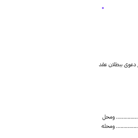
ع دعوى ببطلان عقد
……………… ومحل
…………. ومحله