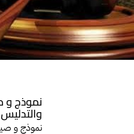
نموذج و صيغة دعوى بطلان عقد بيع للغش والتدليس
نموذج و ص
والتدليس
نموذج و صيغ