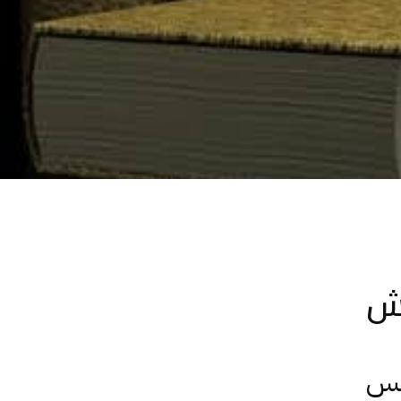
غش
يس