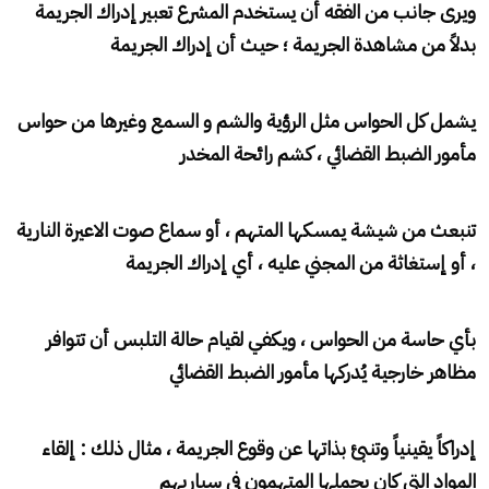
ويرى جانب من الفقه أن يستخدم المشرع تعبير إدراك الجريمة
بدلاً من مشاهدة الجريمة ؛ حيث أن إدراك الجريمة
يشمل كل الحواس مثل الرؤية والشم و السمع وغيرها من حواس
مأمور الضبط القضائي ، كشم رائحة المخدر
تنبعث من شيشة يمسكها المتهم ، أو سماع صوت الاعيرة النارية
، أو إستغاثة من المجني عليه ، أي إدراك الجريمة
بأي حاسة من الحواس ، ويكفي لقيام حالة التلبس أن تتوافر
مظاهر خارجية يُدركها مأمور الضبط القضائي
إدراكاً يقينياً وتنبئ بذاتها عن وقوع الجريمة ، مثال ذلك : إلقاء
المواد التي كان يحملها المتهمون في سياريهم