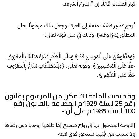
كبار العلماء، قائلا إن “الشرع الشريف
أرجع تقدير نفقة المتعة إلى العرف وجعل ذلك مرهونًا بحال
المطلِّق يُسْرًا وعُسْرًا، وذلك في مثل قوله تعالى:-
﴿وَمَتِّعُوهُنَّ عَلَى الْمُوسِعِ قَدَرُهُ وَعَلَى الْمُقْتِرِ قَدَرُهُ مَتَاعًا بِالْمَعْرُوفِ
حَقًّا عَلَى الْمُحْسِنِينَ﴾، وقوله تعالى: ﴿وَلِلْمُطَلَّقَاتِ مَتَاعٌ بِالْمَعْرُوفِ
حَقًّا عَلَى الْمُتَّقِينَ﴾.
وقد نصت المادة 18 مكرر من المرسوم بقانون
رقم 25 لسنة 1929م المضافة بالقانون رقم
100 لسنة 1985م على أن:-
[الزوجة المدخول بها في زواج صحيح إذا طلقها زوجها دون رضاها
ولا بسبب من قِبَلِها تستحق فوق نفقة