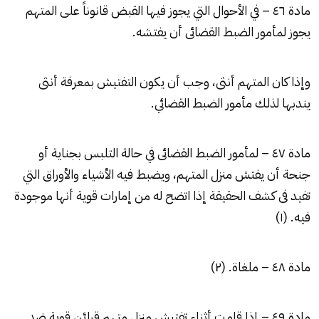
مادة ٤٦ – في الأحوال التي يجوز فيها القبض قانوناً على المتهم
يجوز لمأمور الضبط القضائى أن يفتشه.
وإذا كان المتهم أنثى، وجب أن يكون التفتيش بمعرفة أنثى
يندبها لذلك مأمور الضبط القضائي.
مادة ٤٧ – لمأمور الضبط القضائى في حالة التلبس بجناية أو
جنحة أن يفتش منزل المتهم، ويضبط فيه الأشياء والأوراق التي
تفيد فى كشف الحقيقة إذا اتضح له من إمارات قوية أنها موجودة
فيه. (١)
مادة ٤٨ – ملغاة. (٢)
مادة ٤٩ – إذا قامت أثناء تفتيش منزل متهم قرائن قوية ضد