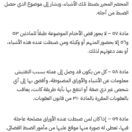
المحضر المحرر بضبط تلك الأشياء، ويشار إلى موضوع الذي حصل
الضبط من أجله.
مادة ٥٧ – لا يجوز فض الأختام الموضوعة طبقاً للمادتين ٥٣
و٥٦ إلا بحضور المتهم أو وكيله ومن ضبطت عنده هذه الأشياء،
أو بعد دعوتهم لذلك.
مادة ٥٨ – كل من يكون قد وصل إلى عمله بسبب التفتيش
معلومات عن الأشياء والأوراق المضبوطة، وأفضى بها إلى أي
شخص غير ذي صفة أو انتفع بها بأية طريقة كانت، يعاقب
بالعقوبات المقررة بالمادة ٣١٠ من قانون العقوبات.
مادة ٥٩ – إذا كان لمن ضبطت عنده الأوراق مصلحة عاجلة
فيها، تعطى له صورة منها موقع عليها من مأمور الضبط القضائى.