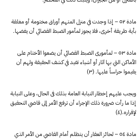
مادة ٥٢ – إذا وجدت في منزل المتهم أوراق مختومة أو مغلقة
بأية طريقة أخرى، فلا يجوز لمأمور الضبط القضائي أن يفضها.
مادة ٥٣ – لمأمورى الضبط القضائي أن يضعوا الأختام على
الأماكن التي بها آثار أو أشياء تفيد في كشف الحقيقة ولهم أن
يقيموا حراساً عليها. (٣)
ويجب عليهم إخطار النيابة العامة بذلك فى الحال، وعلى النيابة
إذا ما رأت ضرورة ذلك الإجراء أن ترفع الأمر إلى قاضي التحقيق
لإقراره.(٤)
مادة ٥٤ – لحائز العقار أن يتظلم أمام القاضي من الأمر الذي