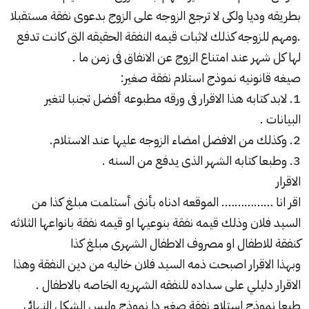
بطريقه وديا ولكى لا ترجع الزوجه على الزوج بدعوى نفقة مستقبلا
.ومهم للزوجه كذلك لاثبات قيمه النفقة الحقيقه التى كانت تدفع
لها كل شهر عند امتناع الزوج عن الانفاق فى زمن ما .
صيغه قانونيه نموذج استلام نفقة صغير:
1. لابد كتابه هذا الاقرار فى ورقه مطبوعه أفضل تجنبا لتغير
البيانات .
2. وكذلك من الافضل امضاء الزوجه عليها عند الاستلام.
3. وطبعا كتابه الشهر الذى يدفع من السنه .
الاقرار
اقر انا ……………. الموقعه ادناه بأننى أستلمت مبلغ كذا من
السيد فلان وذلك قيمه نفقة بنوعيها او قيمه نفقة بانواعها الثلاثه
كنفقة للاطفال او مصروف الاطفال الشهرى مبلغ كذا
وبهذا الاقرار اصبحت ذمه السيد فلان خاليه من دين النفقة وهذا
الاقرار دليلي على سداده للنفقه الشهريه الخاصه بالاطفال .
طبعا نموذج استلام نفقة صغير دا نموذج وليس الشكل النهائى