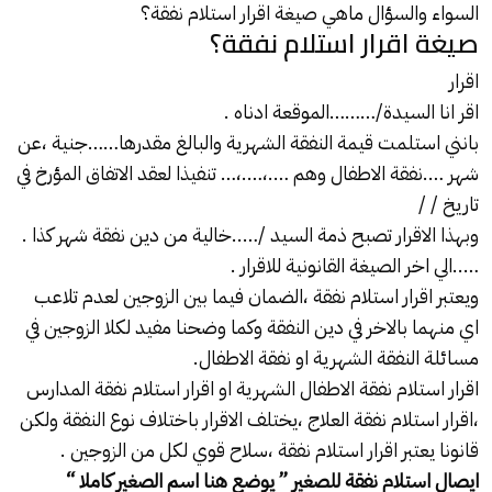
السواء والسؤال ماهي صيغة اقرار استلام نفقة؟
صيغة اقرار استلام نفقة؟
اقرار
اقر انا السيدة/………الموقعة ادناه .
بانني استلمت قيمة النفقة الشهرية والبالغ مقدرها……جنية ،عن
شهر ….نفقة الاطفال وهم ….،….،… تنفيذا لعقد الاتفاق المؤرخ في
تاريخ / /
وبهذا الاقرار تصبح ذمة السيد /…..خالية من دين نفقة شهر كذا .
…..الي اخر الصيغة القانونية للاقرار .
ويعتبر اقرار استلام نفقة ،الضمان فيما بين الزوجين لعدم تلاعب
اي منهما بالاخر في دين النفقة وكما وضحنا مفيد لكلا الزوجين في
مسائلة النفقة الشهرية او نفقة الاطفال.
اقرار استلام نفقة الاطفال الشهرية او اقرار استلام نفقة المدارس
،اقرار استلام نفقة العلاج ،يختلف الاقرار باختلاف نوع النفقة ولكن
قانونا يعتبر اقرار استلام نفقة ،سلاح قوي لكل من الزوجين .
ايصال استلام نفقة للصغير ” يوضع هنا اسم الصغير كاملا “