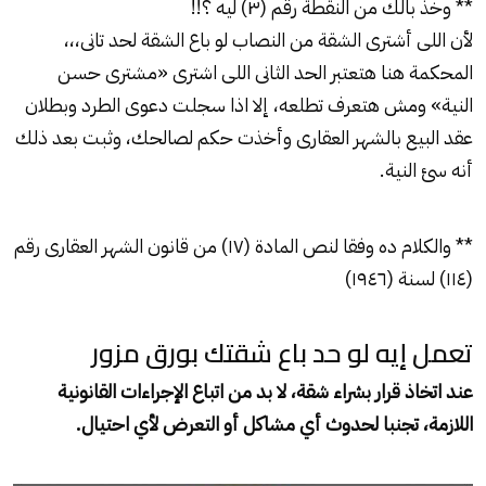
** وخذ بالك من النقطة رقم (٣) ليه ؟!!
لأن اللى أشترى الشقة من النصاب لو باع الشقة لحد تانى،،،
المحكمة هنا هتعتبر الحد الثانى اللى اشترى «مشترى حسن
النية» ومش هتعرف تطلعه، إلا اذا سجلت دعوى الطرد وبطلان
عقد البيع بالشهر العقارى وأخذت حكم لصالحك، وثبت بعد ذلك
أنه سئ النية.
** والكلام ده وفقا لنص المادة (١٧) من قانون الشهر العقارى رقم
(١١٤) لسنة (١٩٤٦)
تعمل إيه لو حد باع شقتك بورق مزور
عند اتخاذ قرار بشراء شقة، لا بد من اتباع الإجراءات القانونية
اللازمة، تجنبا لحدوث أي مشاكل أو التعرض لأي احتيال.