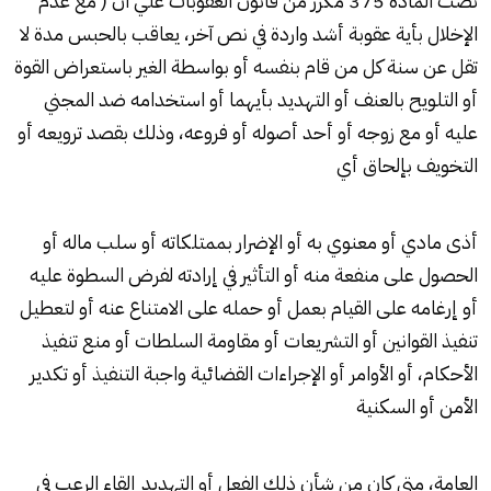
نصت المادة 375 مكرر من قانون
العقوبات
علي ان ( مع عدم
الإخلال بأية عقوبة أشد واردة في نص آخر، يعاقب بالحبس مدة لا
تقل عن سنة كل من قام بنفسه أو بواسطة الغير باستعراض القوة
أو التلويح بالعنف أو التهديد بأيهما أو استخدامه ضد المجني
عليه أو مع زوجه أو أحد أصوله أو فروعه، وذلك بقصد ترويعه أو
التخويف بإلحاق أي
أذى مادي أو معنوي به أو الإضرار بممتلكاته أو سلب ماله أو
الحصول على منفعة منه أو التأثير في إرادته لفرض السطوة عليه
أو إرغامه على القيام بعمل أو حمله على الامتناع عنه أو لتعطيل
تنفيذ القوانين أو التشريعات أو مقاومة السلطات أو منع تنفيذ
الأحكام، أو الأوامر أو الإجراءات القضائية واجبة التنفيذ أو تكدير
الأمن أو السكنية
العامة، متى كان من شأن ذلك الفعل أو التهديد إلقاء الرعب في