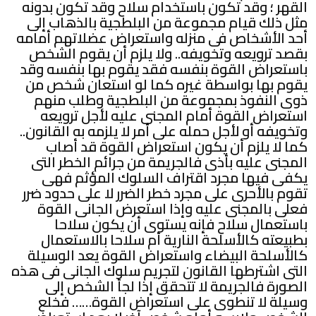
القهر ؛ وقد تكون باستخدام سلاح وقد تكون بدونه
مثل ذلك قيام مجموعة من البلطجية بالذهاب إلى
أحد الأشخاص فى منزله واستعراض عضلاتهم أمامه
بقصد ترويعه وتخويفه.. ولا يلزم أن يقوم الشخص
باستعراض القوة بنفسه فقد يقوم بها بنفسه وقد
يقوم بها بواسطة غيره كما لو استعان شخص من
ذوى النفوذ بمجموعة من البلطجية وطلب منهم
استعراض القوة أمام المجنى عليه لأجل ترويعه
وتخويفه أو لأجل حمله على أمر لا يلزمه به القانون..
كما لا يلزم أن يكون استعراض القوة قد أصاب
المجنى عليه بأذى فالجريمة من جرائم الخطر التى
يكفى فيها مجرد اقتراف السلوك المؤثم فهى
تقوم بالأحرى على مجرد خطر الضرر لا على حدود ضرر
فعلى بالمجنى عليه وإذا استعرض الجانى القوة
باستعمال سلاح فإنه يستوى أن يكون سلاحا
بطبيعته كالأسلحة النارية أم سلاحا بالاستعمال
كالأسلحة البيضاء واستعراض القوة يعد الوسيلة
التى اشترطها القانون لتجريم سلوك الجانى فى هذه
الصورة فالجريمة لا تتحقق إذا لجأ الشخص إلى
وسيلة لا تنطوى على استعراض القوة…… فخلع