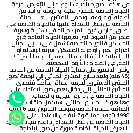
فى هذه الصورة ينصرف الوعيد إلى التعرض لحرمة
الحياة الخاصة للمجنى عليه أو لزوجه أو أحد من
أصوله أو فروعه.. ويحمى المشرع – هنا الحياة
الخاصة من خطر الاعتداء عليها فالحياة الخاصة هى
نطاق يمارس فيها المرء حياته فى سكينة وسرية
متحرر من القيود التى تعرفها الحياة العامة خارج
المسكن فالحياة الخاصة تشمل على سبيل المثال
احترام المنزل أو حرية المسكن ؛ سرية الرسالة أو
المراسلات ؛ ألفة الحياة الخاصة والحياة الأسرية ؛
الحق فى الصورة ؛ الثروة الشخصية..
ونص الدستور على حماية الحياة الخاصة فى المادة
(45 منه) ولقد سارع المشرع الجنائى إلى ترجمة تصور
المشرع الدستورى لحرمة الحياة الخاصة فتصدى
المشرع الجنائى إلى إدخال بعض صور الاعتداء على
الحياة الخاصة فى دائرة التجريم والعقاب..
وها هو ذا المشرع الجنائى يستكمل حلقات الحماية
الجنائية للحياة الخاصة بموجب القانون رقم 6 لسنة
1998 بتوفير حماية وقائية من الاعتداء على حرمة
الحياة الخاصة من خطر الاعتداء إذ اعتبر مجرد التهديد
بالتعرض للحياة الخاصة صورة من صور البلطجة.