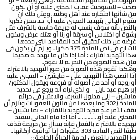
صحت – لاستوجبت عقاب المجنى عليه أو أن يكون
من شأنها احتقاره عند أهل وطنه.. ومثل ذلك أن
يقوم الجانى بتهديد المجنى عليه أو أحد ممن ذكروا
بالنص بأنه سوف ينسب له جريمة ماسة بالشرف مثل
رشوة أو اختلاس أو سرقة أو زنا أو هتك عرض ويكون
غرضه من ذلك تحقيق أحد المقاصد التى حددها
الشارع فى نص المادة 375 مكررا.. ويلزم أن يكون فى
هذا التهديد افتراء ؛ أما إذا كان ما يهدد به صحيحا
فإن هذه الصورة من التجريم لا تقوم..
وهكذا تقوم هذه الصورة من صور التهديد بالافتراء
إذا انصب هذا التهديد على – مايشين – المجنى عليه
أو زوجه أو أحد من أصوله أو فروعه ويقول الدكتور/
إبراهيم عيد نايل – والذى نراه أنه يرجع فى تحديد –
مايشين – إلى مدلول الشرف والاعتبار فى جرائم
المادة (302 وما بعدها من قانون العقوبات ويلزم أن
يقف الأمر عند مجرد التهديد بالافتراء – بما يشيين –
المجنى عليه أو………….. أما إذا قام الجانى بتنفيذ
تهديده بالافتراء بالفعل فإنه يسأل عن جريمة قذف
طبقا لنص المادة 303 عقوبات إذا توافرت أركانها..
ب) التهديد بالتعرض لحرمة الحياة الخاصة ::