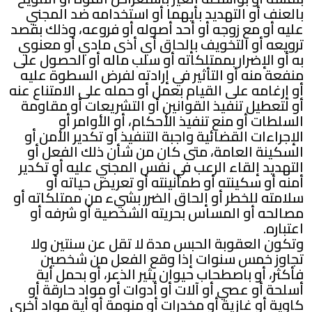
بالعنف أو التهديد بأيهما أو استخدامه ضد المجني
عليه أو مع زوجه أو أحد أصوله أو فروعه، وذلك بقصد
ترويعه أو التخويف بإلحاق أي أذى مادي أو معنوي
به أو الإضرار بممتلكاته أو سلب ماله أو الحصول على
منفعة منه أو التأثير في إرادته لفرض السطوة عليه
أو إرغامه على القيام بعمل أو حمله على الامتناع عنه
أو لتعطيل تنفيذ القوانين أو التشريعات أو مقاومة
السلطات أو منع تنفيذ الأحكام، أو الأوامر أو
الإجراءات القضائية واجبة التنفيذ أو تكدير الأمن أو
السكينة العامة، متى كان من شأن ذلك الفعل أو
التهديد إلقاء الرعب في نفس المجني عليه أو تكدير
أمنه أو سكينته أو طمأنينته أو تعريض حياته أو
سلامته للخطر أو إلحاق الضرر بشيء من ممتلكاته أو
مصالحه أو المساس بحريته الشخصية أو شرفه أو
اعتباره.
وتكون العقوبة الحبس مدة لا تقل عن سنتين ولا
تجاوز خمس سنوات إذا وقع الفعل من شخصين
فأكثر، أو باصطحاب حيوان يثير الذعر، أو بحمل أية
أسلحة أو عصي أو آلات أو أدوات أو مواد حارقة أو
كاوية أو غازية أو مخدرات أو منومة أو أية مواد أخرى