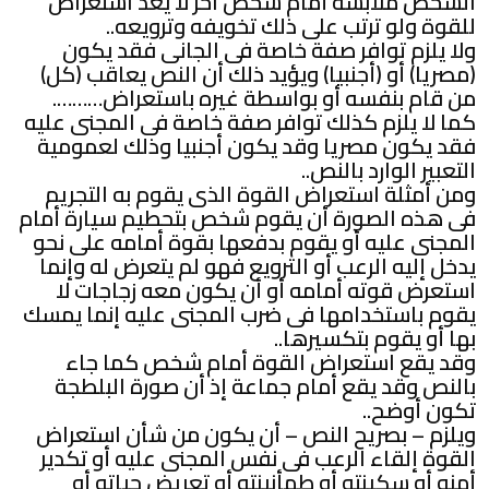
الشخص ملابسه أمام شخص آخر لا يعد استعراض
للقوة ولو ترتب على ذلك تخويفه وترويعه..
ولا يلزم توافر صفة خاصة فى الجانى فقد يكون
(مصريا) أو (أجنبيا) ويؤيد ذلك أن النص يعاقب (كل)
من قام بنفسه أو بواسطة غيره باستعراض……….
كما لا يلزم كذلك توافر صفة خاصة فى المجنى عليه
فقد يكون مصريا وقد يكون أجنبيا وذلك لعمومية
التعبير الوارد بالنص..
ومن أمثلة استعراض القوة الذى يقوم به التجريم
فى هذه الصورة أن يقوم شخص بتحطيم سيارة أمام
المجنى عليه أو يقوم بدفعها بقوة أمامه على نحو
يدخل إليه الرعب أو الترويع فهو لم يتعرض له وإنما
استعرض قوته أمامه أو أن يكون معه زجاجات لا
يقوم باستخدامها فى ضرب المجنى عليه إنما يمسك
بها أو يقوم بتكسيرها..
وقد يقع استعراض القوة أمام شخص كما جاء
بالنص وقد يقع أمام جماعة إذ أن صورة البلطجة
تكون أوضح..
ويلزم – بصريح النص – أن يكون من شأن استعراض
القوة إلقاء الرعب فى نفس المجنى عليه أو تكدير
أمنه أو سكينته أو طمأنينته أو تعريض حياته أو