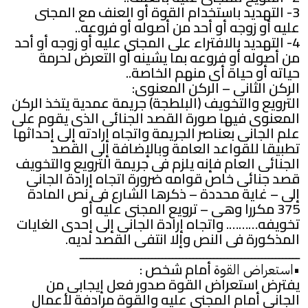
3- التهديد باستخدام القوة أو العنف مع المجنى
عليه أو زوجه أو أحد من أصوله أو فروعه..
4- التهديد بالافتراء على المجنى عليه أو زوجه أو أحد
من أصوله أو فروعه بما يشينه أو التعرض لحرمة
حياته أو حياة أى منهم الخاصة..
الركن الثانى – الركن المعنوى:
الترويع والتخويف (البلطجة) جريمة عمدية يتخذ الركن
المعنوى فيها صورة القصد الجنائى الذى يقوم على
علم الجانى بعناصر الجريمة واتجاه إرادته إلى إحداثها
تطبيقا للقواعد العامة وبالإضافة إلى القصد
الجنائى العام فإنه يلزم فى جريمة الترويع والتخويف
قصد جنائى خاص قوامه ضرورة اتجاه إرادة الجانى
إلى – غاية محددة – ذكرها الشارع فى نص المادة
375 مكررا وهى – ترويع المجنى عليه أو
تخويفه………. واتجاه إرادة الجانى إلى إحدى الغايات
المذكورة فى النص وإلا انتفى القصد لديه.
ــــــــــــــــــــــــــــــــــــــــــــــــــــــــــــــــ
•
أمام شخص :
استعراض القوة
يفترض استعراض القوة صدور فعل إيجابى من
الجانى أمام المجنى عليه والقوة مرادفة لأعمال