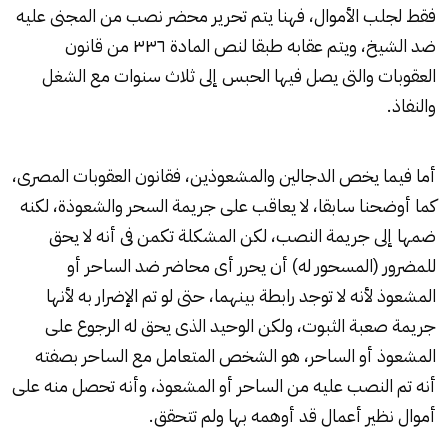
فقط لجلب الأموال، فهنا يتم تحرير محضر نصب من المجنى عليه
ضد الشيخ، ويتم عقابه طبقا لنص المادة ٣٣٦ من قانون
العقوبات والتى يصل فيها الحبس إلى ثلاث سنوات مع الشغل
والنفاذ.
أما فيما يخص الدجالين والمشعوذين، فقانون العقوبات المصرى،
كما أوضحنا سابقا، لا يعاقب على جريمة السحر والشعوذة، لكنه
ضمها إلى جريمة النصب، لكن المشكلة تكمن فى أنه لا يحق
للمضرور (المسحور له) أن يحرر أى محاضر ضد الساحر أو
المشعوذ لأنه لا توجد رابطة بينهما، حتى لو تم الإضرار به لأنها
جريمة صعبة الثبوت، ولكن الوحيد الذى يحق له الرجوع على
المشعوذ أو الساحر، هو الشخص المتعامل مع الساحر بصفته
أنه تم النصب عليه من الساحر أو المشعوذ، وأنه تحصل منه على
أموال نظير أعمال قد أوهمه بها ولم تتحقق.