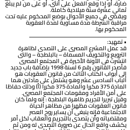
ضارة، أو إذا وقع الفعل على أنثى، أو على من لم يبلغ
ثماني عشرة سنة ميلادية كاملة.
ويقضي في جميع الأحوال بوضع المحكوم عليه تحت
مراقبة الشرطة مدة مساوية لمدة العقوبة
المحكوم بها.
ـــــــــــــــــــــــــــــــــــــــــــــــــــــــــــــــــــ
• تمهيد:
قد عمل المشرع المصرى على التصدى لظاهرة
الترويع والتخويف المسماة – بالبلطجة – والتى
انتشرت فى الآونة الأخيرة فى المجتمع المصرى
فأصدر القانون رقم 6 لسنة 1998 بإضافة باب جديد
إلى أبواب الكتاب الثالث من قانون العقوبات هو
الباب السادس عشر وهو يشتمل على مادتين هما
المادة 375 مكررا والمادة 375 مكررا (أ) وذلك حفاظا
على أمن الأفراد ومقومات المجتمع المصرى.
وقيل تبريرا لتجريم ظاهرة البلطجة : إنه ولما كان
قانون العقوبات مظهرا من مظاهر الحياة
الاجتماعية فإنه ينبغى أن يساير روح العصر
ومقتضياته وأن يتصدى بالتجريم والعقاب لكل أمر
يكشف واقع الحال عن ضرورة التصدى له ومن ثم