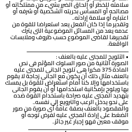
سلامته للخطر أو إلحاق الضرر بشيء من ممتلكاته أو
مصالحه أو المساس بحريته الشخصية أو شرفه أو
اعتباره أو سلامة إرادته..
وتقدير ما إذا كان الفعل يعد استعراضا للقوة من
عدمه يعد من المسائل الموضوعية التى يترك
تقديرها لقاضى الموضوع حسب ظروف وملابسات
الواقعة.
ـــــــــــــــــــــــــــــــــــــــــــــــــــــــــــــــــــــ
• التلويح للمجنى عليه بالعنف :
الصورة الثانية من صور السلوك المؤثم فى نص
المادة 375 مكررا هى تلويح الجانى للمجنى عليه
بالعنف مثال ذلك أن يكون مع الجانى زجاجة لا يقوم
باستخدامها وإلا كنا أمام استعراض للقوة بل يمسك
بها ويلوح بإمكانية استخدامها أو أن يقوم الجانى
بتهديد المجنى عليه صراحة باستخدام القوة ضده
على نحو يدخل الرعب والترويع إلى نفسه..
والمقصود بالعنف بصفة عامة أى صورة من صور
الضغط على إرادة المجنى عليه لفرض توجه أو
موقف معين فهو إجبار غير جائز..
ــــــــــــــــــــــــــــــــــــــــــــــــــــــــــــــــــــ