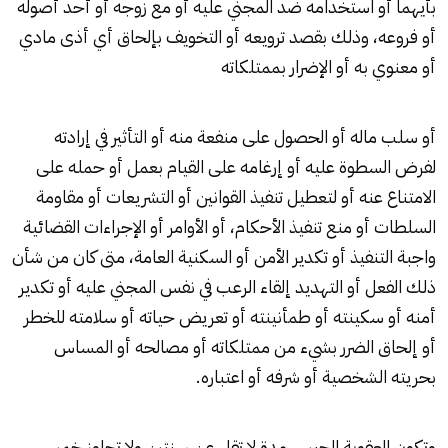
بأيهما أو استخدامه ضد المجني عليه أو مع زوجه أو أحد أصوله
أو فروعه، وذلك بقصد ترويعه أو التخويف بإلحاق أي أذى مادي
أو معنوي به أو الإضرار بممتلكاته
أو سلب ماله أو الحصول على منفعة منه أو التأثير في إرادته
لفرض السطوة عليه أو إرغامه على القيام بعمل أو حمله على
الامتناع عنه أو لتعطيل تنفيذ القوانين أو التشريعات أو مقاومة
السلطات أو منع تنفيذ الأحكام، أو الأوامر أو الإجراءات القضائية
واجبة التنفيذ أو تكدير الأمن أو السكنية العامة، متى كان من شأن
ذلك الفعل أو التهديد إلقاء الرعب في نفس المجني عليه أو تكدير
أمنه أو سكينته أو طمأنينته أو تعريض حياته أو سلامته للخطر
أو إلحاق الضرر بشيء من ممتلكاته أو مصالحه أو المساس
بحريته الشخصية أو شرفه أو اعتباره.
وتكون العقوبة الحبس مدة لا تقل عن سنتين ولا تجاوز خمس