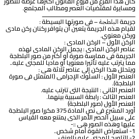
كان هذا الفرع من فروع القانون أكثرها عرضه للتطور
ومسايرة لمقتضيات العصر ومطالب المجتمع.
ــــــــــــــــــــــــــــــــــــــــــــــــــــــــــــ
جريمة
– فى صورتها البسيطة :
البلطجة
لقيام هذه الجريمة يتعين أن يتوافر ركنان ركن مادى
وركن معنوي.
الركن الأول – الركن المادى :
عناصر الركن المادى : يجمل الركن المادى لهذه
الجريمة فى ممارسة صورة أو أكثر من صور البلطجة
مما يترتب عليه تأثيرا معنويا أو ماديا للمجنى عليه..
ويتحلل هذا الركن إلى عناصر ثلاثة هى :
العنصر الأول : السلوك الإجرامى (المتمثل فى صورة
البلطجة).
العنصر الثانى : النتيجة التى تترتب عليه.
العنصر الثالث : رابطة السببية بينهما.
العنصر الأول (صور البلطجة)
أورد المشرع فى نص المادة 375 مكررا صور البلطجة
على سبيل الحصر الأمر الذى يمتنع معه القياس
عليها وهذه الصور هى ::-
1- استعراض القوة أمام شخص..
2- التلويح للمجنى عليه بالعنف..