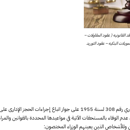
 القانونيه ( عقود المقاولات –
ويلات البنكيه – عقود التوريد
نص قانون الحجز الإداري رقم 308 لسنة 1955 على جواز اتباع إجراءات الحجز 
م الوفاء بالمستحقات الآتية في مواعيدها المحددة بالقوانين والمراس
كن وللأشخاص الذين يعينهم الوزراء المختصون: