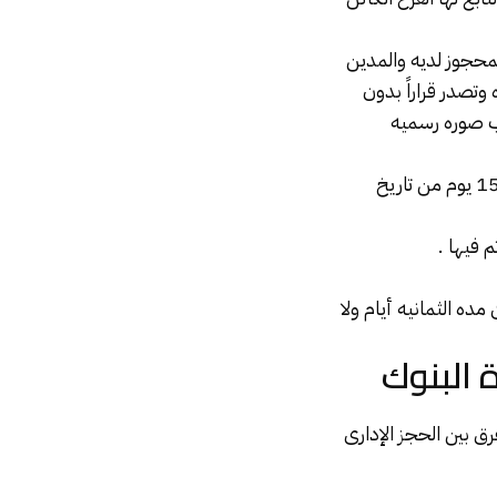
محجوز لديه والمدين
تصدر قراراً بدون
لب صوره رسميه
4- يقرر البنك بما فى ذمته فى المحكمه الجزئيه التابع لها الفرع الكائن به الحساب فى غضون 15 يوم من تاريخ
ده الثمانيه أيام ولا
 البنوك
 بين الحجز الإدارى