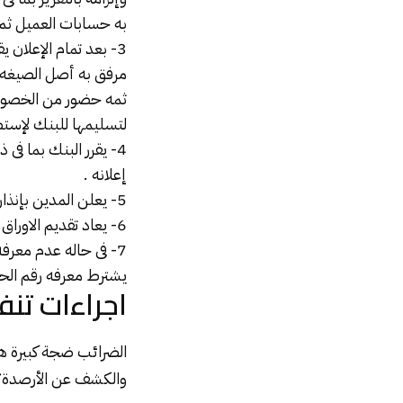
به حسابات العميل ثم إ
3- بعد تمام الإعلان يقدم طلب كشف سريه لمحكمه إستئناف القاهره يختصم فيه
مرفق به أصل الصيغه ا
ثمه حضور من الخصوم أ
لتسليمها للبنك لإستص
إعلانه .
5- يعلن المدين بإنذار بالعزم على الصرف ويجب إرفاق شهاده بعدم وجود إشكالات او بما تم فيها .
6- يعاد تقديم الاوراق لقلم المحضرين للتحصيل .
7- فى حاله عدم معرف
يشترط معرفه رقم الح
اجراءات تنف
الضرائب ضجة كبيرة هى
والكشف عن الأرصدة؟