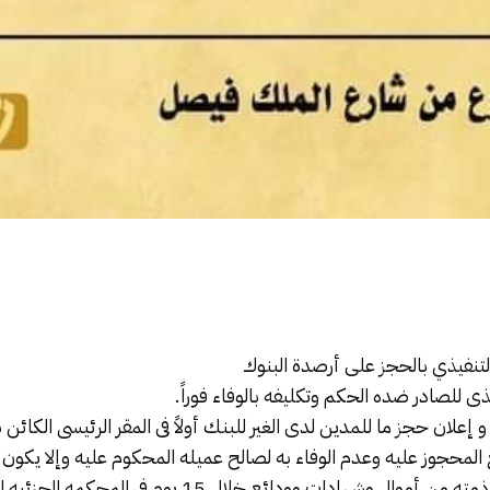
التنفيذي
بالحجز
على أرصدة
البنوك
يذى
للصادر ضده الحكم وتكليفه بالوفاء فوراً.
للبنك
أولاً فى المقر الرئيسى الكائن ب
المحجوز عليه
وعدم الوفاء به لصالح عميله المحكوم عليه وإلا يكون مبد
وإلزامه بالتقرير بما فى ذمته من أموال وشهادات وودائع خلال 5