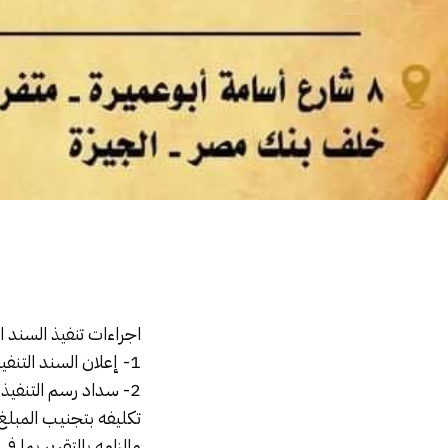
اجراءات تنفيذ السند التنفيذي بالحجز على أرصدة البنوك
اجراءات تنفيذ السند 
1- إعلان
السند التنف
2- سداد رسم التنفيذ و إعلان حجز ما للمدين لدى الغير
تكليفه بتجنيب المبلغ